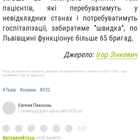
пацієнтів, які перебуватимуть у
невідкладних станах і потребуватимуть
госпіталізації, забиратиме "швидка", по
Львівщині функціонує більше 65 бригад.
Джерело:
Ігор Зінкевич
Якщо ви помітили помилку, виділіть необхідний текст і натисніть Ctrl + Enter, щоб
повідомити про це редакцію
#Львів
#новини
#032
Євгенія Пласконь
Головна редакторка сайту 032.ua
0,0
Авторизуйтесь
, щоб оцінити