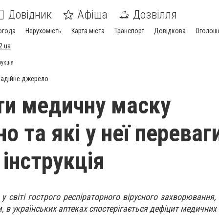
Довідник
Афіша
Дозвілля
огода
Нерухомість
Карта міста
Транспорт
Довідкова
Оголош
2.ua
рукція
адійне джерело
ти медичну маску
о та які у неї переваг
 інструкція
у світі гострого респіраторного вірусного захворювання,
, в українських аптеках спостерігається дефіцит медичних