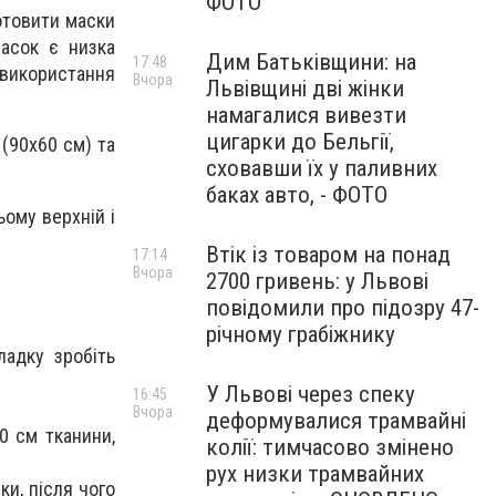
ФОТО
отовити маски
асок є низка
Дим Батьківщини: на
17:48
 використання
Вчора
Львівщині дві жінки
намагалися вивезти
цигарки до Бельгії,
 (90х60 см) та
сховавши їх у паливних
баках авто, - ФОТО
ьому верхній і
Втік із товаром на понад
17:14
Вчора
2700 гривень: у Львові
повідомили про підозру 47-
річному грабіжнику
ладку зробіть
У Львові через спеку
16:45
Вчора
деформувалися трамвайні
0 см тканини,
колії: тимчасово змінено
рух низки трамвайних
ки, після чого