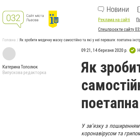
Новини
Реклама на сайті
П
Спецпроєкти сайту 03
Головна
Як зробити медичну маску самостійно та які у неї переваги: поетапна інст
09:21, 14 березня 2020 р.
Н
Як зроби
Катерина Тополюк
Випускова редакторка
самостійн
поетапна
У зв’язку з поширенням 
коронавірусом та грипом