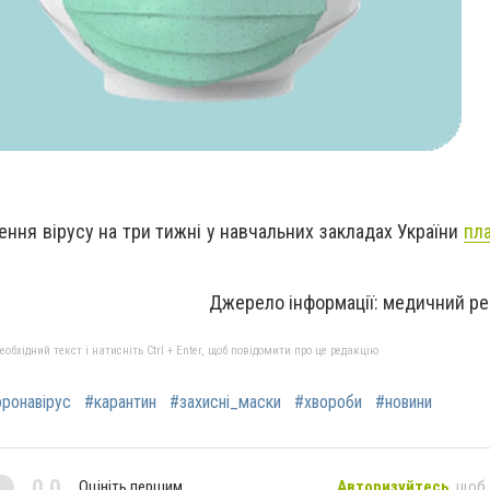
ння вірусу на три тижні у навчальних закладах України
пл
Джерело інформації: медичний р
бхідний текст і натисніть Ctrl + Enter, щоб повідомити про це редакцію
ронавірус
#карантин
#захисні_маски
#хвороби
#новини
0,0
Оцініть першим
Авторизуйтесь
, щоб