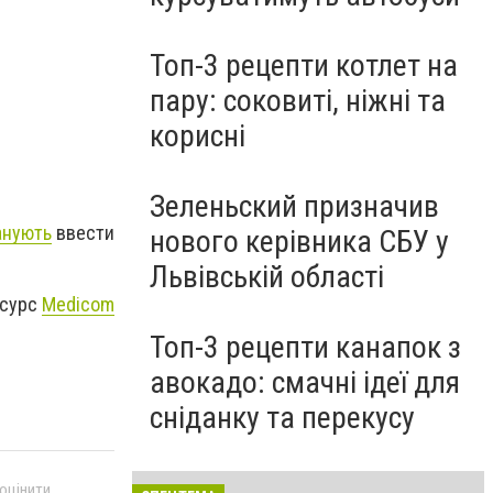
Топ-3 рецепти котлет на
пару: соковиті, ніжні та
корисні
Зеленьский призначив
анують
ввести
нового керівника СБУ у
Львівській області
есурс
Medicom
Топ-3 рецепти канапок з
авокадо: смачні ідеї для
сніданку та перекусу
 оцінити