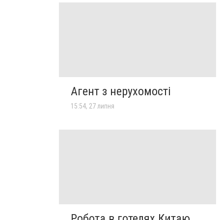
Агент з нерухомості
15:54, 27 липня
Робота в готелях Китаю