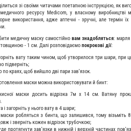
ілиться зі своїми читачами поетапною інструкцією, як виг
 медичного ресурсу Мedicom, у власному виробництві м
орне використання, адже аптечні - зручні, але термін їх
ни.
обити медичну маску самостійно
вам знадобляться
: марля
, товщиною - 1 см. Далі розповідаємо
покрокові дії
:
агорніть вату таким чином, щоб утворилося три шари, при ц
о підверніть;
 по краях, щоб вийшло дві пари зав'язок.
готовлення маски можна використовувати й бинт:
исної маски досить відрізка 7м х 14 см. Ватяну прок
.
 і загорніть у нього вату в 4 шари;
 маски робляться з бинта, що залишився, тому візьміть 8
довж і зверніть кожен відрізок трубочкою;
де протягнути зав'язки в нижній і верхній частинах пов'яз