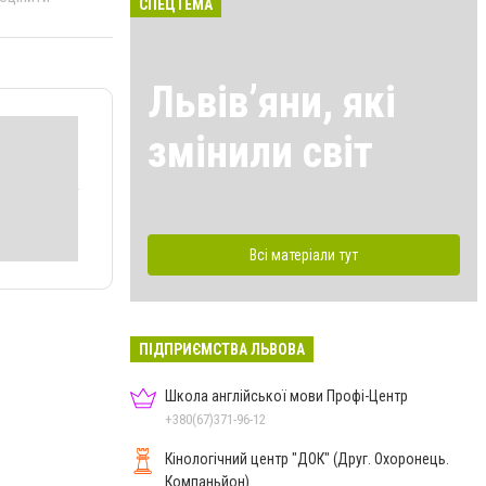
СПЕЦТЕМА
Львівʼяни, які
змінили світ
Всі матеріали тут
ПІДПРИЄМСТВА ЛЬВОВА
Школа англійської мови Профі-Центр
+380(67)371-96-12
Кінологічний центр "ДОК" (Друг. Охоронець.
Компаньйон)