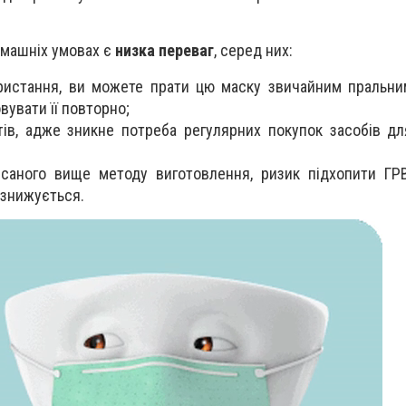
омашніх умовах є
низка переваг
, серед них:
ристання, ви можете прати цю маску звичайним пральн
вувати її повторно;
в, адже зникне потреба регулярних покупок засобів дл
саного вище методу виготовлення, ризик підхопити ГРВ
 знижується.