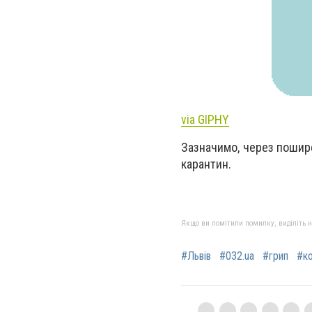
via GIPHY
Зазначимо, через пошире
карантин.
Якщо ви помітили помилку, виділіть нео
#Львів
#032.ua
#грип
#ко