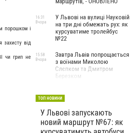
маршрутів, - ОНОВЛЕНО
У Львові на вулиці Науковій
16:31
Вчора
на три дні обмежать рух: як
им порошком і
курсуватиме тролейбус
№22
я захисту від
Завтра Львів попрощається
15:58
І чи грип не
Вчора
з воїнами Миколою
Слєпком та Дмитром
Березком
Захист для матерів і дітей:
15:09
Вчора
біля центру для ВПО у
ТОП НОВИНИ
Львові облаштовують
У Львові запускають
сучасне наземне укриття
новий маршрут №67: як
курсуватимуть автобуси