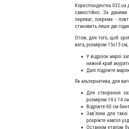
Кореспондентка 032.ua д
самостійно. За даними
переваг, зокрема - повт
становить лише дві годи
Отож, для того, щоб зр
вата, розміром 15х15 см
У відрізок марлі з
нижній край акуратн
Далі підріжте марлю
Як альтернатива, для ви
Для створення зах
розміром 14 х 14 см
Відріжте 60 см бинта
Зав'язки для такої
розріжте навпіл уз
Останнім етапом бу