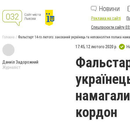
Новини
Реклама на сайті
П
Спецпроєкти сайту 03
Головна
Фальстарт 14-го лютого: закоханий українець та неповнолітня полька нам
17:45, 12 лютого 2020 р.
Н
Фальстар
Даниїл Задорожний
Журналіст
українец
намагали
кордон