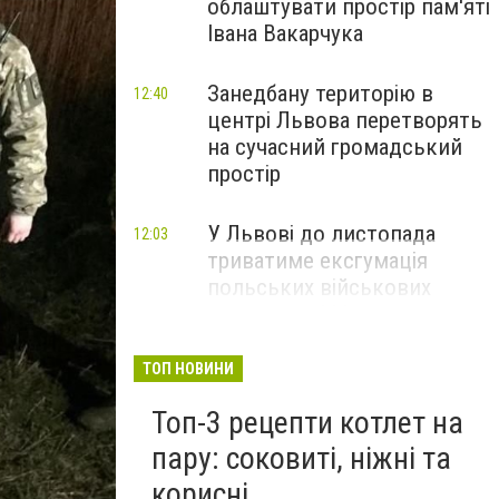
облаштувати простір пам'яті
Івана Вакарчука
Занедбану територію в
12:40
центрі Львова перетворять
на сучасний громадський
простір
У Львові до листопада
12:03
триватиме ексгумація
польських військових
поховань 1939 року
ТОП НОВИНИ
Топ-3 рецепти котлет на
пару: соковиті, ніжні та
корисні