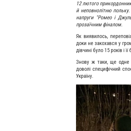
12 лютого прикордонники
й неповнолітню польку.
напруги "Ромео і Джуль
прозаїчним фіналом.
Як виявилось, перепові
доки не закохався у гром
дівчині було 15 років і ї
Знову ж таки, ще одне 
доволі специфічний спос
Україну.