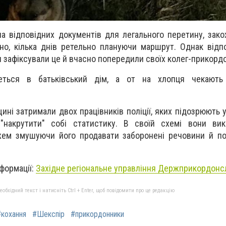
ла відповідних документів для легального перетину, зако
но, кілька днів ретельно плануючи маршрут. Однак відп
 зафіксували це й вчасно попередили своїх колег-прикордо
еться в батьківський дім, а от на хлопця чекають
ині затримали двох працівників поліції, яких підозрюють 
"накрутити" собі статистику. В своїй схемі вони вик
жем змушуючи його продавати заборонені речовини й по
формації:
Західне регіональне управління Держприкордонс
бхідний текст і натисніть Ctrl + Enter, щоб повідомити про це редакцію
#кохання
#Шекспір
#прикордонники