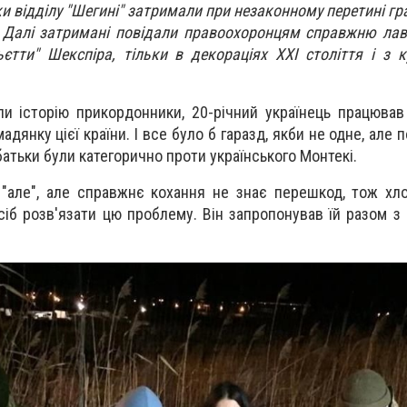
 відділу "Шегині" затримали при незаконному перетині гра
 Далі затримані повідали правоохоронцям справжню лав-
єтти" Шекспіра, тільки в декораціях ХХІ століття і з 
ли історію прикордонники, 20-річний українець працював
адянку цієї країни. І все було б гаразд, якби не одне, але п
ї батьки були категорично проти українського
Монтекі
.
"але", але справжнє кохання не знає перешкод, тож хл
іб розв'язати цю проблему. Він запропонував їй разом з 