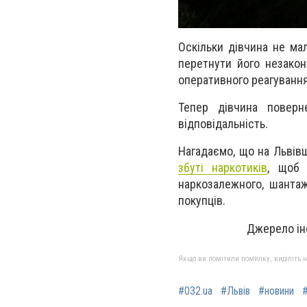
Оскільки дівчина не ма
перетнути його незакон
оперативного реагування
Тепер дівчина поверн
відповідальність.
Нагадаємо, що на Львівщ
збуті наркотиків
, щоб 
наркозалежного, шанта
покупців.
Джерело ін
Якщо ви помітили помилку, виділіть нео
#032.ua
#Львів
#новини