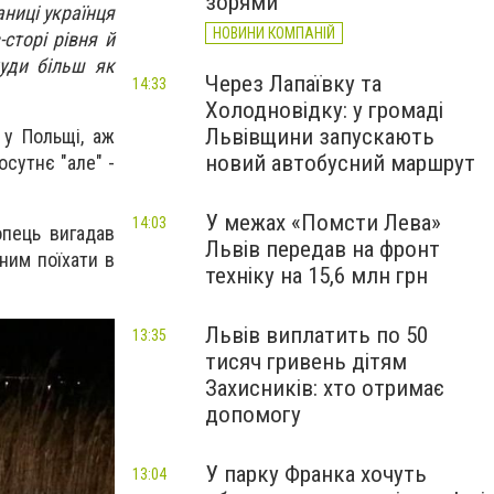
зорями
ниці українця
НОВИНИ КОМПАНІЙ
сторі рівня й
куди більш як
Через Лапаївку та
14:33
Холодновідку: у громаді
Львівщини запускають
 у Польщі, аж
новий автобусний маршрут
осутнє "але" -
У межах «Помсти Лева»
14:03
опець вигадав
Львів передав на фронт
ним поїхати в
техніку на 15,6 млн грн
Львів виплатить по 50
13:35
тисяч гривень дітям
Захисників: хто отримає
допомогу
У парку Франка хочуть
13:04