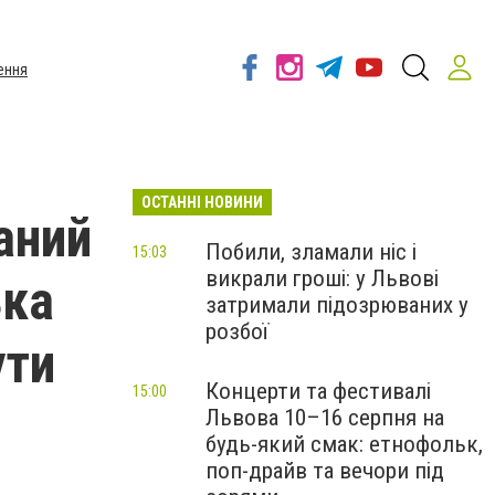
ення
ОСТАННІ НОВИНИ
аний
Побили, зламали ніс і
15:03
викрали гроші: у Львові
ька
затримали підозрюваних у
розбої
ути
Концерти та фестивалі
15:00
Львова 10–16 серпня на
будь-який смак: етнофольк,
поп-драйв та вечори під