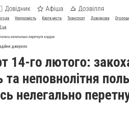
Довідник
Афіша
Дозвілля
огода
Нерухомість
Карта міста
Транспорт
Довідкова
Оголош
2.ua
агались нелегально перетнути кордон
адійне джерело
т 14-го лютого: закох
ь та неповнолітня пол
сь нелегально перетн