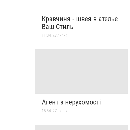
Кравчиня - швея в ательє
Ваш Стиль
11:04, 27 липня
Агент з нерухомості
15:54, 27 липня