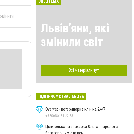
СПЕЦТЕМА
 оцінити
Львівʼяни, які
змінили світ
Всі матеріали тут
ПІДПРИЄМСТВА ЛЬВОВА
Overvet - ветеринарна клініка 24/7
+380(68)131-22-33
Цілителька та знахарка Ольга - таролог з
багаторічним стажем