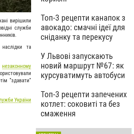
Топ-3 рецепти канапок з
хані вирішили
авокадо: смачні ідеї для
овідні служби
нників.
сніданку та перекусу
 наслідки та
У Львові запускають
новий маршрут №67: як
у
незаконному
ористовували
курсуватимуть автобуси
тім "здавати"
Топ-3 рецепти запечених
лужби України
котлет: соковиті та без
смаження