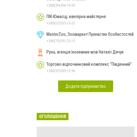
+380(99)496-19-59
ПІК-Юмасід, ювелірна майстерня
+380(67)335-15-32
MasterZoo, Зоомаркет Пухнастих Особистостей
+380(75)391-25-15
Руна, агенція іноземних мов Наталії Дячук
Торгово-відпочинковий комплекс "Південний"
+380(97)095-12-96
Додати підприємство
ОГОЛОШЕННЯ