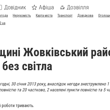
Довідник
Афіша
Дозвілля
огода
Нерухомість
Карта міста
Транспорт
Довідкова
Оголош
2.ua
щині Жовківський рай
 без світла
годні, 30 січня 2013 року
,
внаслідок негоди знеструмлено 1 
овністю та 20 частково, 2 населені пункти повністю та 5 ч
і роботи тривають.