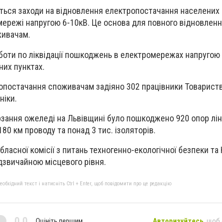
ься заходи на відновлення електропостачання населених 
ережі напругою 6-10кВ. Це основа для повного відновлен
живачам.
оти по ліквідації пошкоджень в електромережах напругою 
них пунктах.
постачання споживачам задіяно 302 працівники Товариства
ніки.
зання ожеледі на Львівщині було пошкоджено 920 опор лін
80 км проводу та понад 3 тис. ізоляторів.
обласної комісії з питань техногенно-екологічної безпеки та
дзвичайною місцевого рівня.
бхідний текст і натисніть Ctrl + Enter, щоб повідомити про це редакцію
0,0
Оцініть першим
Авторизуйтесь
, щоб