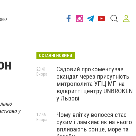
ення
ОСТАННІ НОВИНИ
он
Садовий прокоментував
23:41
Вчора
скандал через присутність
митрополита УПЦ МП на
відкритті центру UNBROKEN
у Львові
лінію
астково у
Чому влітку волосся стає
17:56
Вчора
сухим і ламким: як на нього
впливають сонце, море та