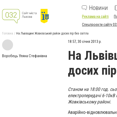
Новини
Реклама на сайті
П
Спецпроєкти сайту 03
Головна
На Львівщині Жовківський район досих пір без світла
18:57, 30 січня 2013 р.
На Львів
Воробець Уляна Стефанівна
досих пір
Cтаном на 18:00 год. сьо
електропередачі 6-10кВ п
Жовківському районі.
Аварійно-відновлювальн