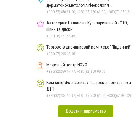
дерматокосметологія,гінекологія,
акушерство,урологія,УЗД у Львові
+380(67)350-61-00, +380(95)350-61-00, +380(73)350-61-00
Автосервіс Баланс на Кульпарківській - СТО,
шини та диски
+380(96)977-53-45
Торгово-відпочинковий комплекс "Південний"
+380(97)095-12-96
Медичний центр NOVO
+380(32)259-17-77, +380(32)259-09-99
Компанія «Експертиза» - автоекспертиза після
ДТП
+380(32)234-19-97, +380(67)798-61-06, +380(67)935-39-99
Додати підприємство