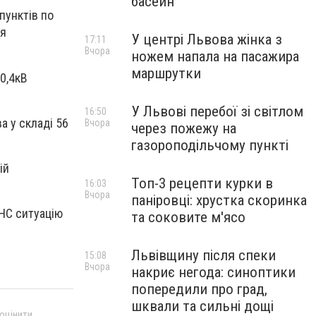
басейн
пунктів по
ня
У центрі Львова жінка з
17:11
Вчора
ножем напала на пасажира
маршрутки
0,4кВ
У Львові перебої зі світлом
16:50
 у складі 56
Вчора
через пожежу на
газороподільчому пункті
ій
Топ-3 рецепти курки в
16:03
Вчора
паніровці: хрустка скоринка
 НС ситуацію
та соковите м'ясо
Львівщину після спеки
15:08
Вчора
накриє негода: синоптики
попередили про град,
шквали та сильні дощі
 оцінити