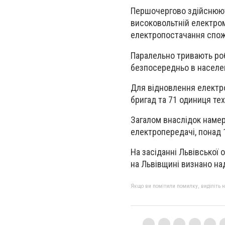
Першочергово здійснюют
високовольтній електром
електропостачання спо
Паралельно тривають роб
безпосередньо в населе
Для відновлення електро
бригад та 71 одиниця тех
Загалом внаслідок намер
електропередачі, понад 1
На засіданні Львівської 
на Львівщині визнано на
Якщо ви помітили помилку, виділіть нео