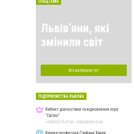
СПЕЦТЕМА
Львівʼяни, які
змінили світ
Всі матеріали тут
ПІДПРИЄМСТВА ЛЬВОВА
Кабінет діагностики та відновлення зору
"Світло"
+380(32)275-07-40, +380(68)066-55-66
Клініка професора Стефана Хміля,