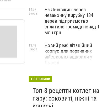
На Львівщині через
14:27
Вчора
незаконну вирубку 134
дерев підприємство
сплатило громаді понад 1
млн грн
Новий реабілітаційний
13:43
Вчора
корпус для поранених
військових відкрили у
Львові
ТОП НОВИНИ
Топ-3 рецепти котлет на
пару: соковиті, ніжні та
корисні