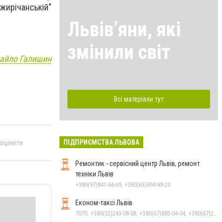
ежирічанській"
Львівʼяни, які
змінили світ
айло Галишин
Всі матеріали тут
ПІДПРИЄМСТВА ЛЬВОВА
 оцінити
Ремонтик - сервісний центр Львів, ремонт
техніки Львів
+380(97)841-66-69, +380(63)894-89-20
Економ-таксі Львів
7070, +380(32)243-08-08, +380(67)883-04-04, +380(67)247-15-15, +380(63)562-07-05, +380(93)247-15-15, +380(99)243-08-08, +380(95)247-15-15