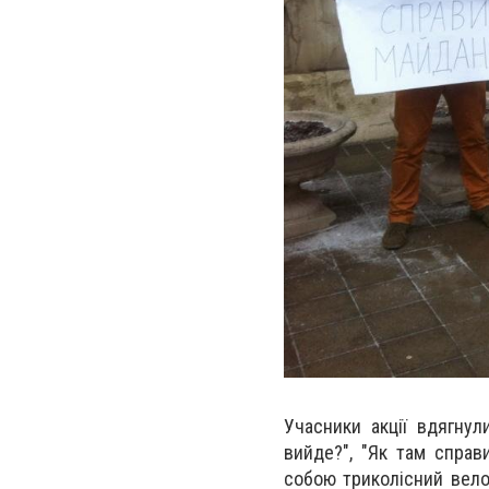
Учасники акції вдягнул
вийде?", "Як там справ
собою триколісний велос