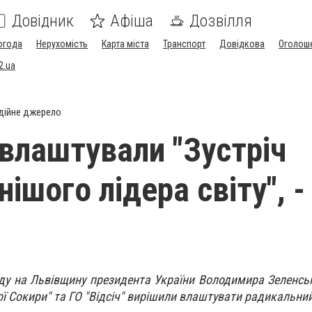
Довідник
Афіша
Дозвілля
огода
Нерухомість
Карта міста
Транспорт
Довідкова
Оголош
2.ua
дійне джерело
 влаштували "Зустріч
ішого лідера світу", -
зду на Львівщину президента України Володимира Зеленсь
ї Сокири" та ГО "Відсіч" вирішили влаштувати радикальни