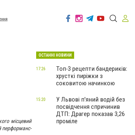
ення
ОСТАННІ НОВИНИ
Топ-3 рецепти бандериків:
17:26
хрусткі пиріжки з
соковитою начинкою
У Львові п'яний водій без
15:20
посвідчення спричинив
ДТП: Драгер показав 3,26
проміле
кого місцевий
й перформанс-