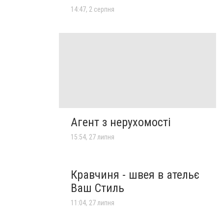
14:47, 2 серпня
Агент з нерухомості
15:54, 27 липня
Кравчиня - швея в ательє
Ваш Стиль
11:04, 27 липня