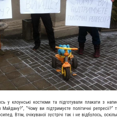
ись у клоунські костюми та підготували плакати з напи
и Майдану?", "Чому ви підтримуєте політичні репресії?" 
ипед. Втім, очікуваної зустрічі так і не відбулось, оскі