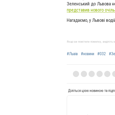
Зеленський до Львова не
представив нового очіл
Нагадаємо, у
Львові вод
Якщо ви помітили помилку, виділіть нео
#Львів
#новини
#032
#Зе
Діліться цією новиною та підп