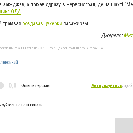
 заїжджав, а поїхав одразу в Червоноград, де на шахті "М
ьника ОДА
.
ій трамвая
роздавав цукерки
пасажирам.
Джерело:
Мих
бхідний текст і натисніть Ctrl + Enter, щоб повідомити про це редакцію
ленський
0,0
Оцініть першим
Авторизуйтесь
, щоб
исуйтесь на наші канали