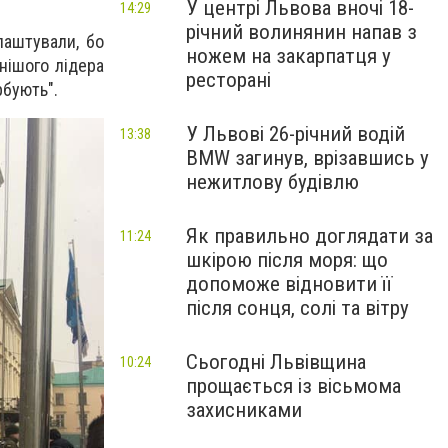
У центрі Львова вночі 18-
14:29
річний волинянин напав з
лаштували, бо
ножем на закарпатця у
нішого лідера
ресторані
рбують".
У Львові 26-річний водій
13:38
BMW загинув, врізавшись у
нежитлову будівлю
Як правильно доглядати за
11:24
шкірою після моря: що
допоможе відновити її
після сонця, солі та вітру
Сьогодні Львівщина
10:24
прощається із вісьмома
захисниками