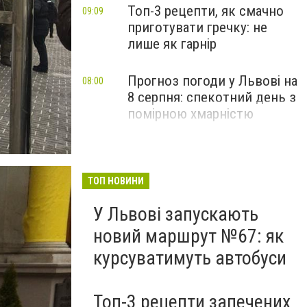
Топ-3 рецепти, як смачно
09:09
приготувати гречку: не
лише як гарнір
Прогноз погоди у Львові на
08:00
8 серпня: спекотний день з
помірною хмарністю
ТОП НОВИНИ
У Львові запускають
новий маршрут №67: як
курсуватимуть автобуси
Топ-3 рецепти запечених