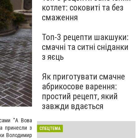
котлет: соковиті та без
смаження
Топ-3 рецепти шакшуки:
смачні та ситні сніданки
з яєць
Як приготувати смачне
абрикосове варення:
простий рецепт, який
завжди вдається
сами "
А Вова
та принесли з
СПЕЦТЕМА
льки Володимир