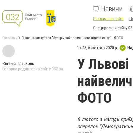
Новини
Реклама на сайті
П
Спецпроєкти сайту 03
Головна
У Львові влаштували "Зустріч найвеличнішого лідера світу", - ФОТО
17:43, 6 лютого 2020 р.
На
У Львові
Євгенія Пласконь
Головна редакторка сайту 032.ua
найвеличн
ФОТО
6 лютого з нагоди приї
осередок "Демократично