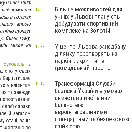
му на всі 100%
Більше можливостей для
ашій компанії
17:03
учнів: у Львові планують
ісць в готелях
добудувати спортивний
 іншою мірою
комплекс на Золотій
остійно прямує
у. Саме тому,
ерів може не
У центрі Львова занедбану
16:33
ділянку перетворять на
паркінг, укриття та
– Буковель
та
громадський простір
клопоту своїх
 Карпати, але
Трансформація Служби
16:17
усім клієнтам
безпеки України в умовах
них та завжди
екзистенційної війни:
анспортування
баланс між
и своєї справи
євроінтеграційними
 але й загалом
стандартами та безпековою
му стані, ваша
стійкістю
ться точно по