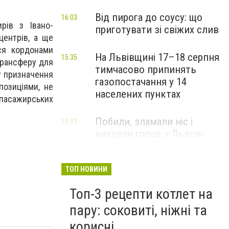
Від пирога до соусу: що
16:03
рів з Івано-
приготувати зі свіжих слив
центрів, а ще
ся кордонами
На Львівщині 17–18 серпня
15:35
трансферу для
тимчасово припинять
ту призначення
газопостачання у 14
позиціями, не
населених пунктах
пасажирських
Побили, зламали ніс і
15:03
викрали гроші: у Львові
затримали підозрюваних у
розбої
ТОП НОВИНИ
Топ-3 рецепти котлет на
пару: соковиті, ніжні та
корисні