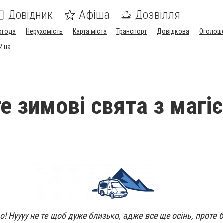
Довідник
Афіша
Дозвілля
огода
Нерухомість
Карта міста
Транспорт
Довідкова
Оголош
2.ua
те зимові свята з магі
! Нуууу не те щоб дуже близько, адже все ще осінь, проте 