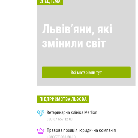
СПЕЦТЕМА
Львівʼяни, які
змінили світ
Всі матеріали тут
ПІДПРИЄМСТВА ЛЬВОВА
Ветеринарна клініка Merlion
380 67 657 12 03
Правова позиція, юридична компанія
+380(73)933-50-10