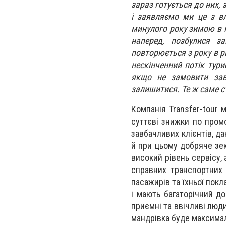
зараз готується до них, 
і заявляємо ми це з в
минулого року зимою в п
наперед, позбулися з
повторюється з року в рі
нескінченний потік тур
якщо не замовити зав
залишитися. Те ж саме ст
Компанія Transfer-tour
суттєві знижки по пром
завбачливих клієнтів, д
й при цьому добряче зе
високий рівень сервісу,
справних транспортних 
пасажирів та їхньої покл
і мають багаторічний до
приємні та ввічливі люд
мандрівка буде максимал