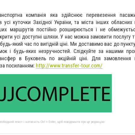
анспортна компанія яка здійснює перевезення пасажи
 усі куточки Західної України, та міста інших обласних 
аших маршрутів постійно розширюється і не обмежуєть
дкрити усі доступні шляхи. У нас можна замовити послугу 
 будь-який час по вигідній ціні. Ми доставимо вас до пунк
мок і будь-яких незручностей. Слідкуйте за нашими про
рансфер в Буковель по акційній ціні. Для замовлення 
 за посиланням:
http://www.transfer-tour.com/
бхідний текст і натисніть Ctrl + Enter, щоб повідомити про це редакцію