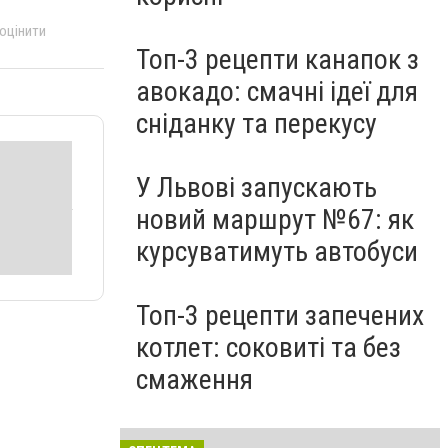
 оцінити
Топ-3 рецепти канапок з
авокадо: смачні ідеї для
сніданку та перекусу
У Львові запускають
новий маршрут №67: як
курсуватимуть автобуси
Топ-3 рецепти запечених
котлет: соковиті та без
смаження