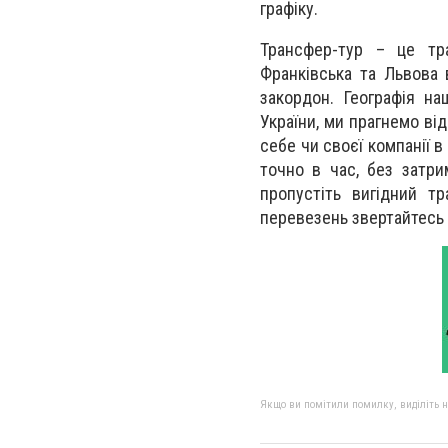
графіку.
Трансфер-тур – це тр
Франківська та Львова в
закордон. Географія н
України, ми прагнемо ві
себе чи своєї компанії в
точно в час, без затри
пропустіть вигідний т
перевезень звертайтесь
Якщо ви помітили помилку, виділіть нео