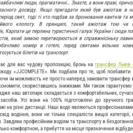
завбачливі люди, прагматичні… Знаєте, а вони праві, причо
ласного досвіду. Якщо пригадати який був ажіотаж в н
еріод свят, тоді ті хто подбав за бронювання квитків та м
айвого клопоту. В принципі, такий ажіотаж тою чи
к, Карпати це перлина туристичної галузі України і сюди п
истів, який зимою перетворюється в справжнісіньку лавин
бачливо номер в готелі, перед святами вільних ном
осується білетів на транспорт.
 має для вас чудову пропозицію, бронь на
трансфер Львів 
окоду «JJCOMPLETE». Ми подбали про те, щоб позбавити 
аючи їм можливість не просто наперед замовити трансфер в
кономити, скориставшись знижками. Ми також гарантуємо 
 адже наш автопарк складається з комфортабельних, сучас
засобів. Усі вони на 100% підготовлені до зручного тр
ажі на різні дистанції. Наші водії являються професіоналам
свід водіння, вони не тільки спеціалісти вищої категорії,
и. Завдяки професійним водіям та транспорту в бездоганно
ьно комфортною, а прибуття на місце призначення відбуде