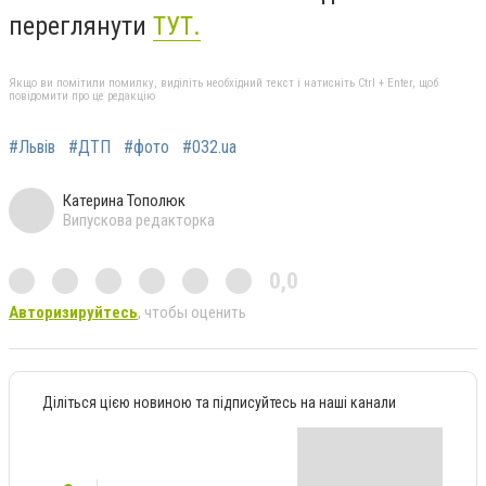
переглянути
ТУТ.
Якщо ви помітили помилку, виділіть необхідний текст і натисніть Ctrl + Enter, щоб
повідомити про це редакцію
#Львів
#ДТП
#фото
#032.ua
Катерина Тополюк
Випускова редакторка
0,0
Авторизируйтесь
, чтобы оценить
Діліться цією новиною та підписуйтесь на наші канали