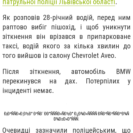
патрульної поліції Львівської області
.
Як розповів 28-річний водій, перед ним
раптово вибіг пішохід, і щоб уникнути
зіткнення він врізався в припарковане
таксі, водій якого за кілька хвилин до
того вийшов із салону
Chevrolet Aveo.
Після зіткнення, автомобіль BMW
перекинувся на дах. Потерпілих у
інциденті немає.
Ð¡Ð²ÑÑÐ»Ð¸Ð½Ð° Ð²ÑÐ´ ÐÐ°ÑÑÑÐ»ÑÐ½Ð° Ð¿Ð¾Ð»ÑÑÑÑ ÐÑÐ²ÑÐ²ÑÑÐºÐ¾Ñ
Ð¾Ð±Ð»Ð°ÑÑÑ.
Очевидці зазначили поліцейським, що