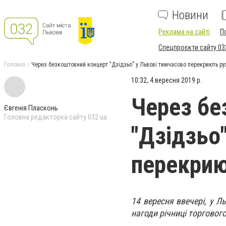
Новини
Реклама на сайті
П
Спецпроєкти сайту 03
Головна
Через безкоштовний концерт "Дзідзьо" у Львові тимчасово перекриють ру
10:32, 4 вересня 2019 р.
Через бе
Євгенія Пласконь
Головна редакторка сайту 032.ua
"Дзідзьо
перекрию
14 вересня ввечері, у Л
нагоди річниці торгового