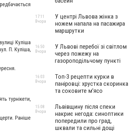
басейн
ередбачається
У центрі Львова жінка з
17:11
Вчора
ножем напала на пасажира
маршрутки
вулиці Куліша
У Львові перебої зі світлом
16:50
ул. П. Куліша,
Вчора
через пожежу на
газороподільчому пункті
ересня.
Топ-3 рецепти курки в
16:03
Вчора
паніровці: хрустка скоринка
та соковите м'ясо
ть турнікети,
Львівщину після спеки
15:08
Вчора
накриє негода: синоптики
церти. Раніше
попередили про град,
шквали та сильні дощі