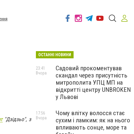
ення
ОСТАННІ НОВИНИ
Садовий прокоментував
23:41
Вчора
скандал через присутність
митрополита УПЦ МП на
відкритті центру UNBROKEN
у Львові
Чому влітку волосся стає
17:56
Вчора
т
"Дзідзьо", з
сухим і ламким: як на нього
впливають сонце, море та