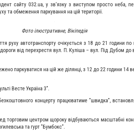
дент сайту 032.ua, у зв'язку з виступом просто неба, п
ху та обмеження паркування на цій території.
Фото ілюстративне, Вікіпедія
ття руху автотранспорту очікується з 18 до 21 години по 
 дороги від перехрестя вул. П. Куліша – вул. Під Дубом до в
ено паркуватися на цій же ділянці, з 12 до 22 години 14 в
льті Весте Україна 3".
безкоштовного концерту працюватиме "швидка", встановля
ред торговим центром щороку відбуваються масштабні кон
гилевська та гурт "Бумбокс".