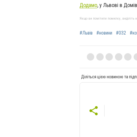
Додамо
, у Львові в Дом
Якщо ви помітили помилку, виділіть нео
#Львів
#новини
#032
#ко
Діліться цією новиною та підп