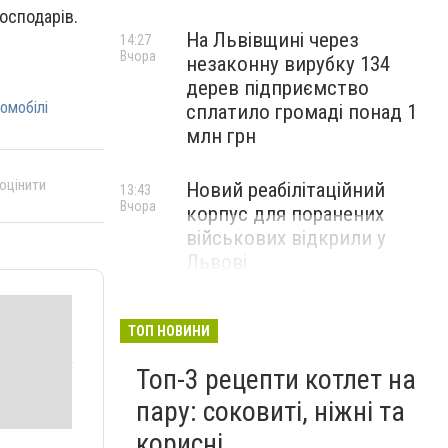
господарів.
На Львівщині через
14:27
Вчора
незаконну вирубку 134
дерев підприємство
омобілі
сплатило громаді понад 1
млн грн
 оцінити
Новий реабілітаційний
13:43
Вчора
корпус для поранених
військових відкрили у
Львові
ТОП НОВИНИ
Топ-3 рецепти котлет на
пару: соковиті, ніжні та
корисні