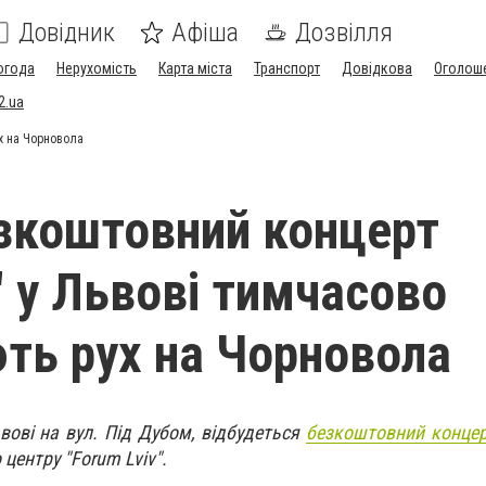
Довідник
Афіша
Дозвілля
огода
Нерухомість
Карта міста
Транспорт
Довідкова
Оголош
2.ua
х на Чорновола
зкоштовний концерт
" у Львові тимчасово
ть рух на Чорновола
ьвові на вул. Під Дубом, відбудеться
безкоштовний концер
 центру "Forum Lviv".