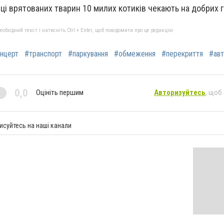
івці врятованих тварин 10 милих котиків чекають на добрих 
бхідний текст і натисніть Ctrl + Enter, щоб повідомити про це редакцію
нцерт
#транспорт
#паркування
#обмеження
#перекриття
#авт
0,0
Оцініть першим
Авторизуйтесь
, щоб
исуйтесь на наші канали