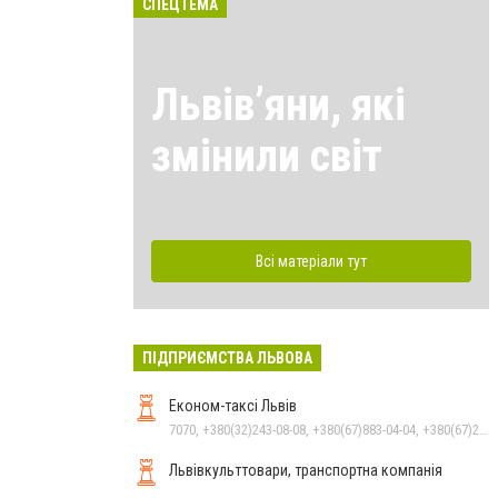
СПЕЦТЕМА
Львівʼяни, які
змінили світ
Всі матеріали тут
ПІДПРИЄМСТВА ЛЬВОВА
Економ-таксі Львів
7070, +380(32)243-08-08, +380(67)883-04-04, +380(67)247-15-15, +380(63)562-07-05, +380(93)247-15-15, +380(99)243-08-08, +380(95)247-15-15
Львівкульттовари, транспортна компанія