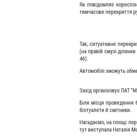
Як повідомляє кореспон
тимчасове перекриття ру
Так, ситуативне перекри
(на правій смузі ділянки
46).
Автомобілі зможуть обмеж
Захід організовує ПАТ "Му
Біля місця проведення 
біотуалети й смітники.
Нагадаємо, на площі пе
тут виступала Наталія Мо