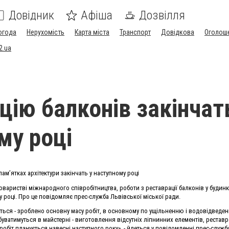
Довідник
Афіша
Дозвілля
огода
Нерухомість
Карта міста
Транспорт
Довідкова
Оголош
2.ua
цію балконів закінчат
му році
ам’ятках архітектури закінчать у наступному році
варистві міжнародного співробітництва, роботи з реставрації балконів у будинк
у році. Про це повідомляє прес-служба Львівської міської ради.
сться - зроблено основну масу робіт, в основному по ущільненню і водовідведе
уватимуться в майстерні - виготовлення відсутніх ліпнинних елементів, рестав
обіт планується навесні наступного року», - йдеться у повідомленні прес-служб