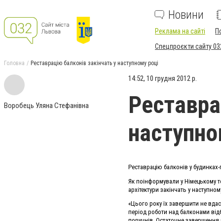
Новини
Реклама на сайті
П
Спецпроєкти сайту 03
Головна
Реставрацію балконів закінчать у наступному році
14:52, 10 грудня 2012 р.
Реставра
Воробець Уляна Стефанівна
наступно
Реставрацію балконів у будинках-п
Як поінформували у Німецькому то
архітектури закінчать у наступном
«Цього року їх завершити не вда
період роботи над балконами відб
поручнів. Остаточне завершення р