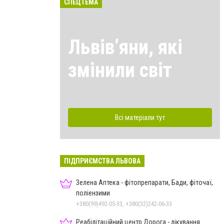
СПЕЦТЕМА
Львівʼяни, які
змінили світ
Всі матеріали тут
ПІДПРИЄМСТВА ЛЬВОВА
Зелена Аптека - фітопрепарати, Бади, фіточаї,
поліензими
+380(99)492-05-33, +380(32)242-06-33
Реабілітаційний центр Дорога - лікування