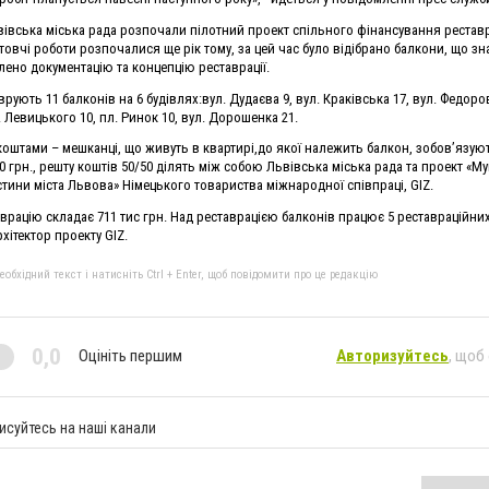
ьвівська міська рада розпочали пілотний проект спільного фінансування реставр
товчі роботи розпочалися ще рік тому, за цей час було відібрано балкони, що з
лено документацію та концепцію реставрації.
рують 11 балконів на 6 будівлях:вул. Дудаєва 9, вул. Краківська 17, вул. Федоров
. Левицького 10, пл. Ринок 10, вул. Дорошенка 21.
оштами – мешканці, що живуть в квартирі,до якої належить балкон, зобов’язую
00 грн., решту коштів 50/50 ділять між собою Львівська міська рада та проект «
тини міста Львова» Німецького товариства міжнародної співпраці, GIZ.
врацію складає 711 тис грн. Над реставрацією балконів працює 5 реставраційних
хітектор проекту GIZ.
бхідний текст і натисніть Ctrl + Enter, щоб повідомити про це редакцію
0,0
Оцініть першим
Авторизуйтесь
, щоб
исуйтесь на наші канали