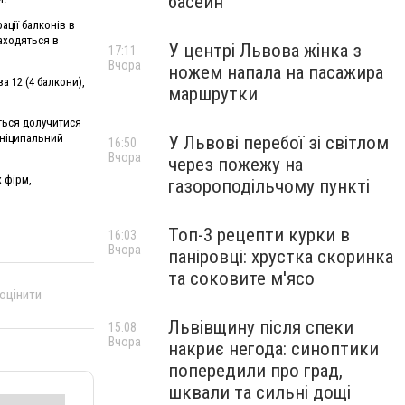
басейн
ації балконів в
находяться в
У центрі Львова жінка з
17:11
Вчора
ножем напала на пасажира
а 12 (4 балкони),
маршрутки
ться долучитися
Муніципальний
У Львові перебої зі світлом
16:50
Вчора
через пожежу на
 фірм,
газороподільчому пункті
Топ-3 рецепти курки в
16:03
Вчора
паніровці: хрустка скоринка
та соковите м'ясо
 оцінити
Львівщину після спеки
15:08
Вчора
накриє негода: синоптики
попередили про град,
шквали та сильні дощі