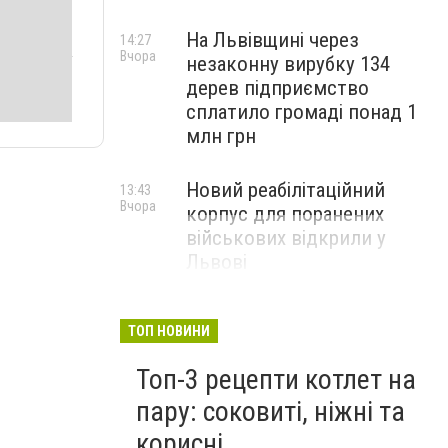
На Львівщині через
14:27
Вчора
незаконну вирубку 134
дерев підприємство
сплатило громаді понад 1
млн грн
Новий реабілітаційний
13:43
Вчора
корпус для поранених
військових відкрили у
Львові
ТОП НОВИНИ
Топ-3 рецепти котлет на
пару: соковиті, ніжні та
корисні