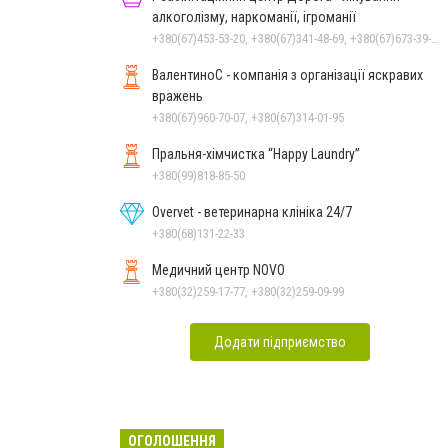
алкоголізму, наркоманії, ігроманії
+380(67)453-53-20, +380(67)341-48-69, +380(67)673-39-78, +380(97)752-00-20
ВалентиноС - компанія з організації яскравих
вражень
+380(67)960-70-07, +380(67)314-01-95
Пральня-хімчистка “Happy Laundry”
+380(99)818-85-50
Overvet - ветеринарна клініка 24/7
+380(68)131-22-33
Медичний центр NOVO
+380(32)259-17-77, +380(32)259-09-99
Додати підприємство
ОГОЛОШЕННЯ