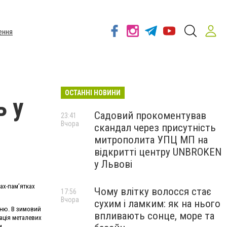
ення
ОСТАННІ НОВИНИ
ь у
Садовий прокоментував
23:41
Вчора
скандал через присутність
митрополита УПЦ МП на
відкритті центру UNBROKEN
у Львові
ах-пам’ятках
Чому влітку волосся стає
17:56
Вчора
сухим і ламким: як на нього
нню. В зимовий
впливають сонце, море та
рація металевих
и.