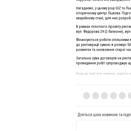
Нагадаємо, у цьому році GIZ та Л
історичному центрі Львова. Підго
аварійному стані, для них розроб
В рамках пілотного проекту рестав
вул. Федорова 29 (2 балкони), вул
Фінансуються роботи спільними к
до реставрації сумою в розмірі 5
розвиток та оновлення старої час
Загальна сума договорів на реста
проведення робіт супроводжує ар
Якщо ви помітили помилку, виділіть нео
Діліться цією новиною та підп