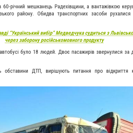
 60-річний мешканець Радехівщини, а вантажівкою керу
зького району. Обидва транспортних засоби рухалися
авді “Український вибір” Медведчука судиться з Львівсь
через заборону російськомовного продукту
 автобусі було 18 людей. Двоє пасажирів звернулися за
ь обставини ДТП, вирішують питання про відкриття к