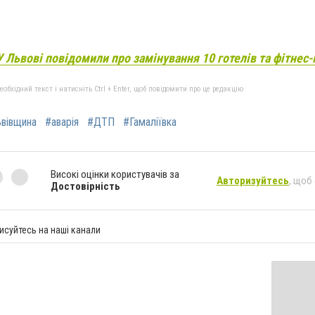
У Львові повідомили про замінування 10 готелів та фітнес-
бхідний текст і натисніть Ctrl + Enter, щоб повідомити про це редакцію
вівщина
#аварія
#ДТП
#Гамаліївка
Високі оцінки користувачів за
Авторизуйтесь
, щоб
Достовірність
исуйтесь на наші канали