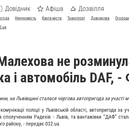
Довідник
Афіша
Дозвілля
огода
Нерухомість
Карта міста
Транспорт
Довідкова
Оголош
2.ua
Малехова не розминул
а і автомобіль DAF, -
ини, на Львівщині сталася чергова автопригода за участі 
комунікації поліції у Львівській області, автопригода за у
а сполученням Радехів - Львів, та вантажівки "ДАФ" стал
о району, - передає 032.ua.