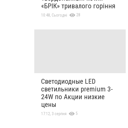
«БРІК» тривалого горіння
28
10:48, Сьогодні
Светодиодные LED
светильники premium 3-
24W по Акции низкие
цены
5
17:12, 3 серпня