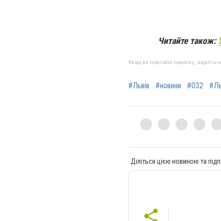
Читайте також:
Якщо ви помітили помилку, виділіть нео
#Львів
#новини
#032
#Ль
Діліться цією новиною та підп