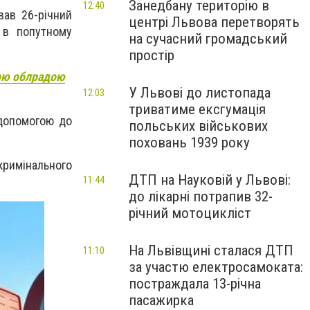
Занедбану територію в
12:40
вав 26-річний
центрі Львова перетворять
 в попутному
на сучасний громадський
простір
кою облрадою
У Львові до листопада
12:03
триватиме ексгумація
 допомогою до
польських військових
поховань 1939 року
римінального
ДТП на Науковій у Львові:
11:44
до лікарні потрапив 32-
річний мотоцикліст
На Львівщині сталася ДТП
11:10
за участю електросамоката:
постраждала 13-річна
пасажирка