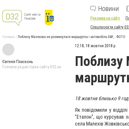
Новини
Реклама на сайті
П
Спецпроєкти сайту 03
Головна
Поблизу Малехова не розминулася маршрутка і автомобіль DAF, - ФОТО
12:18, 18 жовтня 2018 р.
Поблизу 
Євгенія Пласконь
Головна редакторка сайту 032.ua
маршрутк
18 жовтня близько 9 год
Як повідомили у відділі 
"Еталон", що курсував з
села Малехів Жовківськог