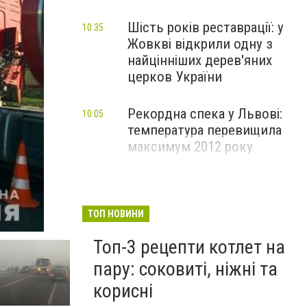
Шість років реставрації: у
10:35
Жовкві відкрили одну з
найцінніших дерев'яних
церков України
Рекордна спека у Львові:
10:05
температура перевищила
максимум 2012 року
ТОП НОВИНИ
Фото: ГУ НП, Варта-1
Топ-3 рецепти котлет на
пару: соковиті, ніжні та
корисні