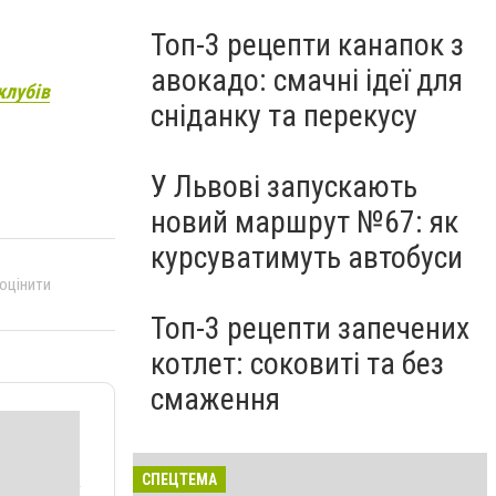
Топ-3 рецепти канапок з
авокадо: смачні ідеї для
клубів
сніданку та перекусу
У Львові запускають
новий маршрут №67: як
курсуватимуть автобуси
 оцінити
Топ-3 рецепти запечених
котлет: соковиті та без
смаження
СПЕЦТЕМА