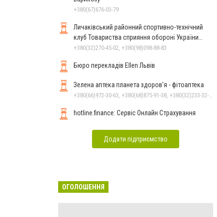
+380(67)676-03-79
Личаківський районний спортивно-технічний
клуб Товариства сприяння обороні України
м.Львова РСТК ТСО
+380(32)270-45-02, +380(98)098-88-83
Бюро перекладів Ellen Львів
Зелена аптека планета здоров'я - фітоаптека
+380(66)972-30-63, +380(68)875-91-38, +380(32)233-32-34
hotline.finance: Сервіс Онлайн Страхування
Додати підприємство
ОГОЛОШЕННЯ