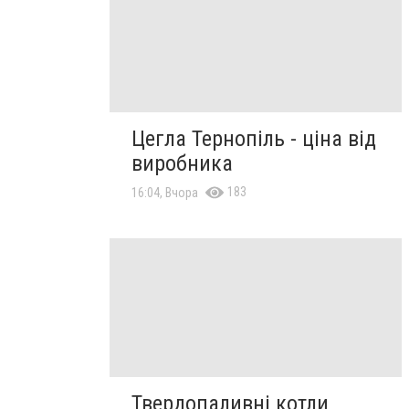
Цегла Тернопіль - ціна від
виробника
183
16:04, Вчора
Твердопаливні котли