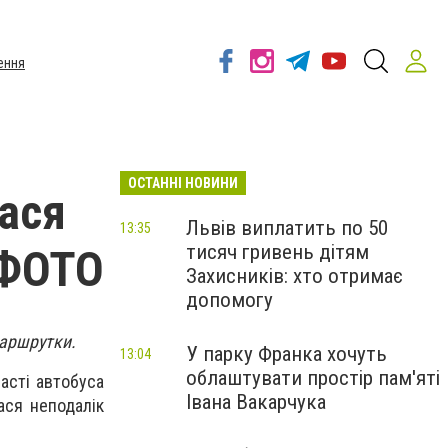
ення
ОСТАННІ НОВИНИ
ася
Львів виплатить по 50
13:35
тисяч гривень дітям
 ФОТО
Захисників: хто отримає
допомогу
маршрутки.
У парку Франка хочуть
13:04
облаштувати простір пам'яті
часті автобуса
Івана Вакарчука
ася неподалік