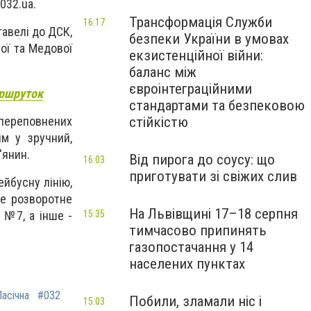
032.ua.
Трансформація Служби
16:17
тавелі до ДСК,
безпеки України в умовах
ої та Медової
екзистенційної війни:
баланс між
євроінтеграційними
аршруток
стандартами та безпековою
переповнених
стійкістю
м у зручний,
'янин.
Від пирога до соусу: що
16:03
приготувати зі свіжих слив
ейбусну лінію,
не розворотне
На Львівщині 17–18 серпня
 №7, а інше -
15:35
тимчасово припинять
газопостачання у 14
населених пунктах
асічна
#032
Побили, зламали ніс і
15:03