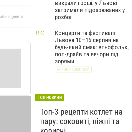
викрали гроші: у Львові
затримали підозрюваних у
розбої
тобы оценить
Концерти та фестивалі
15:00
Львова 10–16 серпня на
будь-який смак: етнофольк,
поп-драйв та вечори під
зорями
НОВИНИ КОМПАНІЙ
Через Лапаївку та
14:33
Холодновідку: у громаді
Львівщини запускають
ТОП НОВИНИ
новий автобусний маршрут
Топ-3 рецепти котлет на
пару: соковиті, ніжні та
корисні