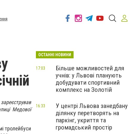
ення
ОСТАННІ НОВИНИ
ву
Більше можливостей для
17:03
учнів: у Львові планують
ічній
добудувати спортивний
комплекс на Золотій
 зареєстрував
У центрі Львова занедбану
16:33
улиці Медової
ділянку перетворять на
паркінг, укриття та
громадський простір
амі тролейбуси