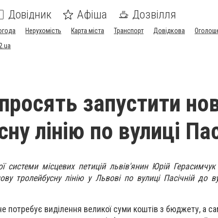
Довідник
Афіша
Дозвілля
огода
Нерухомість
Карта міста
Транспорт
Довідкова
Оголош
2.ua
 просять запустити но
ну лінію по вулиці Пас
ої системи місцевих петицій львів'янин Юрій Герасимчук
ову тролейбусну лінію у Львові по вулиці Пасічній до в
я не потребує виділення великої суми коштів з бюджету, а с