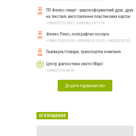
ПП Фенікс-смарт - широкоформатний друк, друк
на текстилі, виготовлення пластикових карток
+380(67)373-78-37, +380(96)719-77-18
Фенікс-Плюс, поліграфічні послуги
+380(67)242-33-00, +380(50)242-33-00, +380(63)242-33-00
Львівкульттовари, транспортна компанія
Центр діагностики святої Марії
+380(67)703-00-95
Додати підприємство
ОГОЛОШЕННЯ