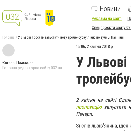
Новини
Реклама на сайті
П
Спецпроєкти сайту 03
Головна
У Львові просять запустити нову тролейбусну лінію по вулиці Пасічній
15:06, 2 квітня 2018 р.
У Львові
Євгенія Пласконь
Головна редакторка сайту 032.ua
тролейбус
2 квітня на сайті Єдин
пропозицію
запустити н
Печери.
Зі слів львів'янина, іде