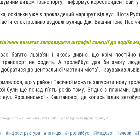
зшумним видом транспорту, - інформує кореспондент сайту 
ка, оскільки уже є прокладений маршрут від вул. Шота Рус
асти електролінію вздовж вулиць Дж. Вашингтона, Пасічн
вів'янин вимагає запровадити штрафні санкції до водіїв м
ває багато львів’ян і якось дивно, що крім постійно 
транспорт не ходить. А тролейбус дав би змогу людя
добратися до центральної частини міста", - зауважив львів
домлялося, що у районі Пасічної можуть запусити нову трол
ої були ще понад п’ять років тому. Згідно з планами, од
 вул. Ярошинської - Каштанової, де колись їздив автобус
бхідний текст і натисніть Ctrl + Enter, щоб повідомити про це редакцію
т
#інфраструктура
#петиція
#тролейбус
#Медової_Печери
#П