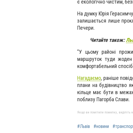
є екологічно чистим, бе
На думку Юрія Герасимчу
залишається лише прокл
Печери.
Читайте також:
Ль
"У цьому районі прожи
маршруток туди жоден 
комфортабельний спосіб 
Нагадаємо
, раніше пові
плани на будівництво як
кільце має бути в межах
поблизу Пагорба Слави.
Якщо ви помітили помилку, виділіть нео
#Львів
#новини
#транспор