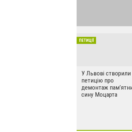
Спецтема "Петиц
для того, щоб і
про те, які пети
які вимоги чи п
ПЕТИЦІЇ
У Львові створили
петицію про
демонтаж пам’ятн
сину Моцарта