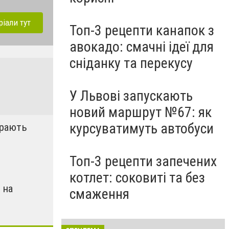
ріали тут
Топ-3 рецепти канапок з
авокадо: смачні ідеї для
сніданку та перекусу
У Львові запускають
новий маршрут №67: як
курсуватимуть автобуси
ирають
Топ-3 рецепти запечених
котлет: соковиті та без
 на
смаження