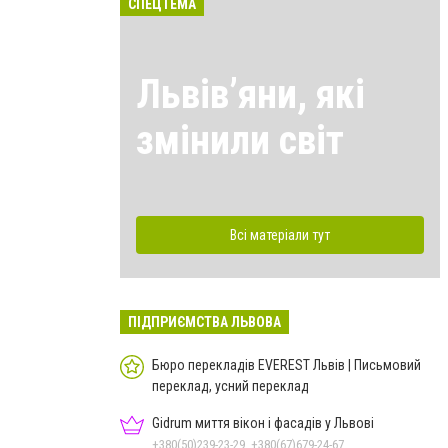
СПЕЦТЕМА
Львівʼяни, які
змінили світ
Всі матеріали тут
ПІДПРИЄМСТВА ЛЬВОВА
Бюро перекладів EVEREST Львів | Письмовий
переклад, усний переклад
Gidrum миття вікон і фасадів у Львові
+380(50)239-23-29, +380(67)679-24-67