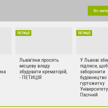
ії" створена на сайті 032.ua
нформувати наших читачів
Всі мате
ції створюють львів’яни та
ропозиції вони висувають.
ПЕТИЦІЇ
ПЕТИЦІЇ
Львів'яни просять
У Львові зб
місцеву владу
підписи, щоб
ика
збудувати крематорій,
заборонити
- ПЕТИЦІЯ
будівництво
гуртожитку
Університету
Пасічній