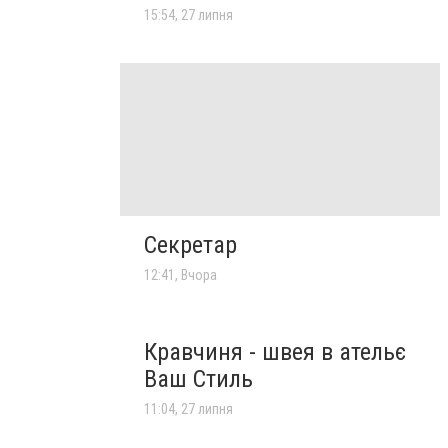
15:54, 27 липня
Секретар
12:41, Вчора
Кравчиня - швея в ательє
Ваш Стиль
11:04, 27 липня