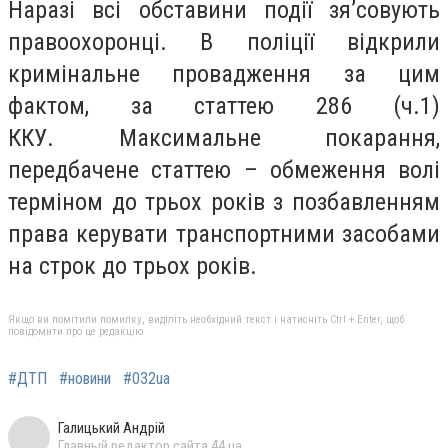
Наразі всі обставини події зя’совують
правоохоронці. В поліції відкрили
кримінальне провадження за цим
фактом, за статтею 286 (ч.1)
ККУ.
Максимальне покарання,
передбачене статтею – обмеження волі
терміном до трьох років з позбавленням
права керувати транспортними засобами
на строк до трьох років.
Якщо ви помітили помилку, виділіть необхідний текст і натисніть Ctrl + Enter, щоб
повідомити про це редакцію
#ДТП
#новини
#032ua
Галицький Андрій
Главный редактор сайта 44.ua