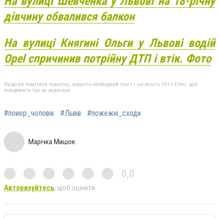
На вулиці Шевченка у Львові на 18-річну
дівчину обвалився балкон
На вулиці Княгині Ольги у Львові водій
Opel спричинив потрійну ДТП і втік. Фото
Якщо ви помітили помилку, виділіть необхідний текст і натисніть Ctrl + Enter, щоб
повідомити про це редакцію
#поиер_чоловік
#Львів
#пожежні_сходи
Марічка Мишок
0,0
Авторизуйтесь
, щоб оцінити