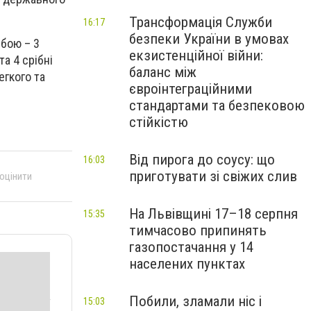
Трансформація Служби
16:17
безпеки України в умовах
 бою – 3
екзистенційної війни:
та 4 срібні
баланс між
егкого та
євроінтеграційними
стандартами та безпековою
стійкістю
Від пирога до соусу: що
16:03
приготувати зі свіжих слив
 оцінити
На Львівщині 17–18 серпня
15:35
тимчасово припинять
газопостачання у 14
населених пунктах
Побили, зламали ніс і
15:03