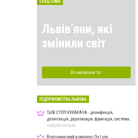
СПЕЦТЕМА
Львівʼяни, які
змінили світ
Всі матеріали тут
ПІДПРИЄМСТВА ЛЬВОВА
ТзОВ СТОП! КУКАРАЧА - дезінфекція,
дезінсекція, дератизація, фумігація, система
HACCP
+380(96)109-90-90
Відпочинковий комплекс De Luxe