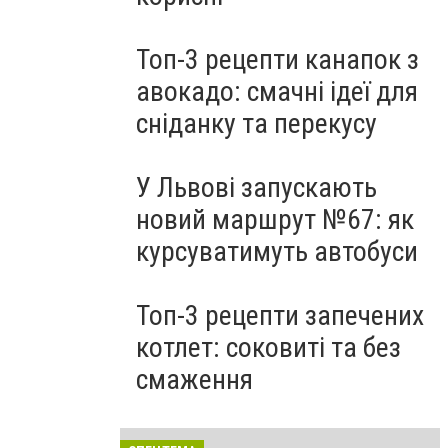
Топ-3 рецепти канапок з
авокадо: смачні ідеї для
сніданку та перекусу
У Львові запускають
новий маршрут №67: як
курсуватимуть автобуси
Топ-3 рецепти запечених
котлет: соковиті та без
смаження