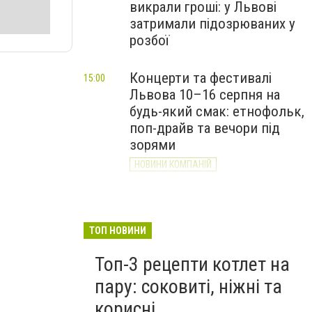
викрали гроші: у Львові
затримали підозрюваних у
розбої
Концерти та фестивалі
15:00
Львова 10–16 серпня на
будь-який смак: етнофольк,
поп-драйв та вечори під
зорями
НОВИНИ КОМПАНІЙ
Через Лапаївку та
14:33
Холодновідку: у громаді
Львівщини запускають
ТОП НОВИНИ
новий автобусний маршрут
Топ-3 рецепти котлет на
пару: соковиті, ніжні та
корисні