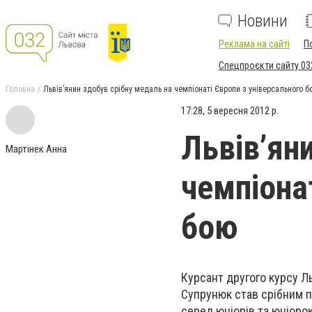
Новини
Реклама на сайті
П
Спецпроєкти сайту 03
Головна
Львів’янин здобув срібну медаль на чемпіонаті Європи з універсального б
17:28, 5 вересня 2012 р.
Львів’ян
Мартінек Анна
чемпіона
бою
Курсант другого курсу Л
Супрунюк став срібним п
серед юніорів та юніоро