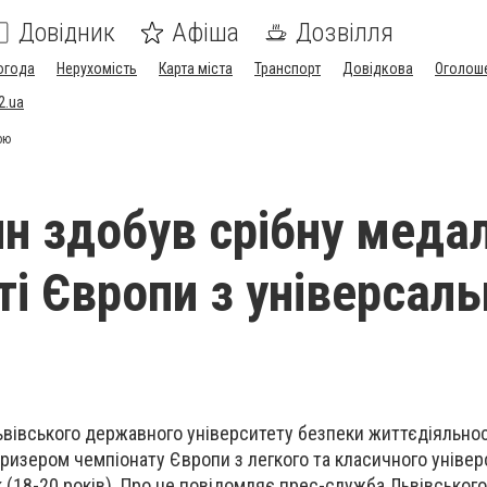
Довідник
Афіша
Дозвілля
огода
Нерухомість
Карта міста
Транспорт
Довідкова
Оголош
2.ua
ою
ин здобув срібну меда
ті Європи з універсаль
ьвівського державного університету безпеки життєдіяльнос
ризером чемпіонату Європи з легкого та класичного уніве
к (18-20 років). Про це повідомляє прес-служба Львівськог