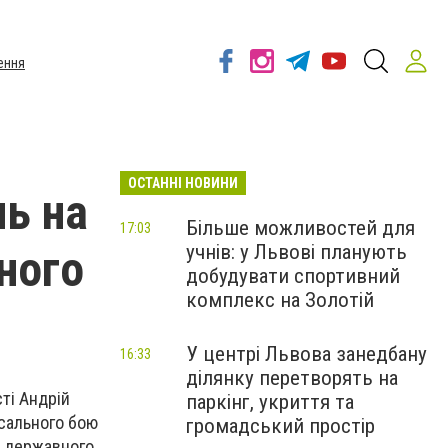
ення
ОСТАННІ НОВИНИ
ль на
Більше можливостей для
17:03
учнів: у Львові планують
ного
добудувати спортивний
комплекс на Золотій
У центрі Львова занедбану
16:33
ділянку перетворять на
ті Андрій
паркінг, укриття та
рсального бою
громадський простір
о державного