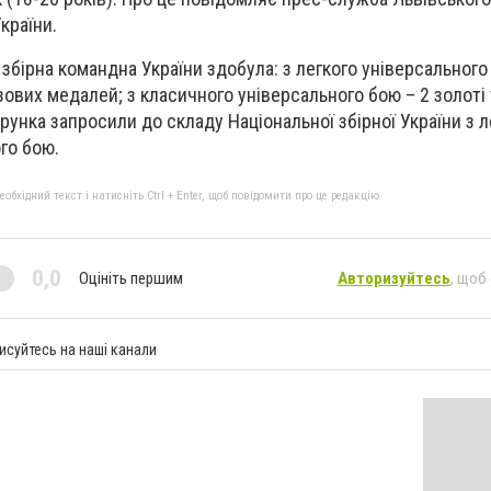
країни.
збірна командна України здобула: з легкого універсального
нзових медалей; з класичного універсального бою – 2 золоті 
рунка запросили до складу Національної збірної України з л
го бою.
бхідний текст і натисніть Ctrl + Enter, щоб повідомити про це редакцію
0,0
Оцініть першим
Авторизуйтесь
, щоб
исуйтесь на наші канали