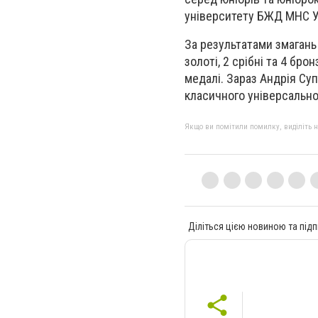
університету БЖД МНС У
За результатами змагань 
золоті, 2 срібні та 4 бро
медалі. Зараз Андрія Суп
класичного універсально
Якщо ви помітили помилку, виділіть нео
Діліться цією новиною та підп