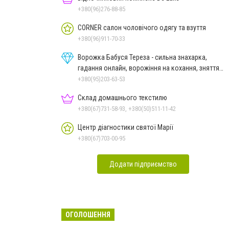
+380(96)276-88-85
CORNER салон чоловічого одягу та взуття
+380(96)911-70-33
Ворожка Бабуся Тереза - сильна знахарка,
гадання онлайн, ворожіння на кохання, зняття
порчі
+380(95)203-63-53
Склад домашнього текстилю
+380(67)731-58-93, +380(50)511-11-42
Центр діагностики святої Марії
+380(67)703-00-95
Додати підприємство
ОГОЛОШЕННЯ