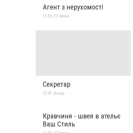
Агент з нерухомості
15:54, 27 липня
Секретар
12:41, Вчора
Кравчиня - швея в ательє
Ваш Стиль
11:04, 27 липня