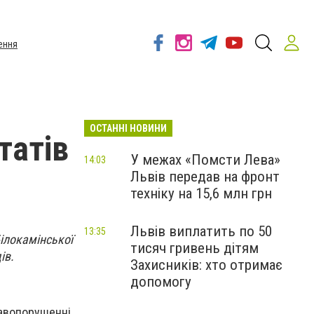
ення
ОСТАННІ НОВИНИ
татів
У межах «Помсти Лева»
14:03
Львів передав на фронт
техніку на 15,6 млн грн
Львів виплатить по 50
13:35
ілокамінської
тисяч гривень дітям
ів.
Захисників: хто отримає
допомогу
авопорушенні,