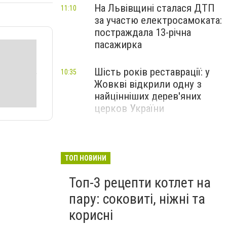
На Львівщині сталася ДТП
11:10
за участю електросамоката:
постраждала 13-річна
пасажирка
Шість років реставрації: у
10:35
Жовкві відкрили одну з
найцінніших дерев'яних
церков України
ТОП НОВИНИ
Топ-3 рецепти котлет на
пару: соковиті, ніжні та
корисні