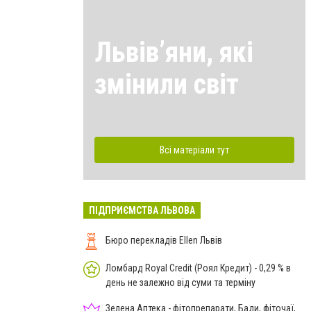
Львівʼяни, які
змінили світ
Всі матеріали тут
ПІДПРИЄМСТВА ЛЬВОВА
Бюро перекладів Ellen Львів
Ломбард Royal Credit (Роял Кредит) - 0,29 % в
день не залежно від суми та терміну
Зелена Аптека - фітопрепарати, Бади, фіточаї,