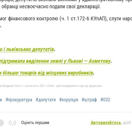
 обранці несвоєчасно подали свої декларації.
мог фінансового контролю (ч. 1 ст.172-6 КУпАП), слуги на
.
о і львівських депутатів
.
підтримала виділення землі у Львові — Ахметову
.
и більше товарів від місцевих виробників
.
бхідний текст і натисніть Ctrl + Enter, щоб повідомити про це редакцію
и
#прокуратура
#депутати
#корупція
#штраф
#032
0,0
Оцініть першим
Авторизуйтесь
, щоб