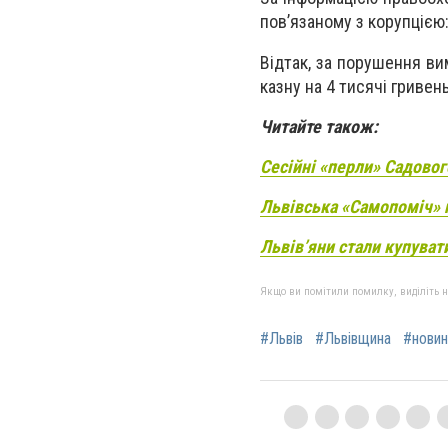
пов’язаному з корупцією:
Відтак, за порушення ви
казну на 4 тисячі гривень
Читайте також:
Сесійні «перли» Садовог
Львівська «Самопоміч» 
Львів’яни стали купуват
Якщо ви помітили помилку, виділіть нео
#Львів
#Львівщина
#новин