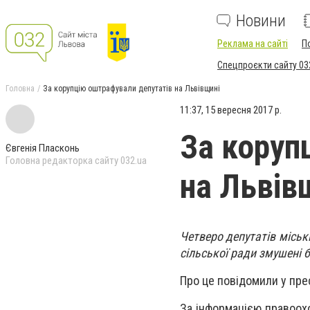
Новини
Реклама на сайті
П
Спецпроєкти сайту 03
Головна
За корупцію оштрафували депутатів на Львівщині
11:37, 15 вересня 2017 р.
За коруп
Євгенія Пласконь
Головна редакторка сайту 032.ua
на Львів
Четверо депутатів міськ
сільської ради змушені 
Про це повідомили у пре
За інформацією правоохо