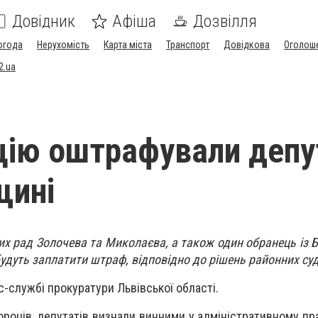
Довідник
Афіша
Дозвілля
огода
Нерухомість
Карта міста
Транспорт
Довідкова
Оголош
2.ua
цію оштрафували депу
щині
их рад Золочева та Миколаєва, а також один обранець із Б
будуть заплатити штраф, відповідно до рішень районних суд
с-службі прокуратури Львівської області.
роців, депутатів визнали винними у адміністративному пр