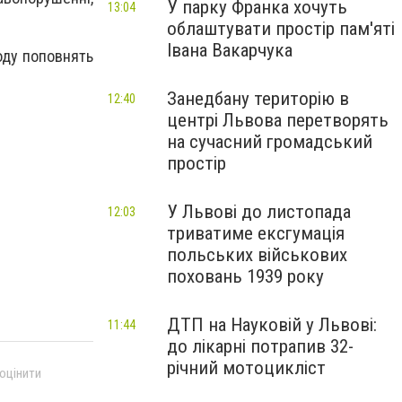
У парку Франка хочуть
13:04
облаштувати простір пам'яті
Івана Вакарчука
роду поповнять
Занедбану територію в
12:40
центрі Львова перетворять
на сучасний громадський
простір
У Львові до листопада
12:03
триватиме ексгумація
польських військових
поховань 1939 року
ДТП на Науковій у Львові:
11:44
до лікарні потрапив 32-
річний мотоцикліст
 оцінити