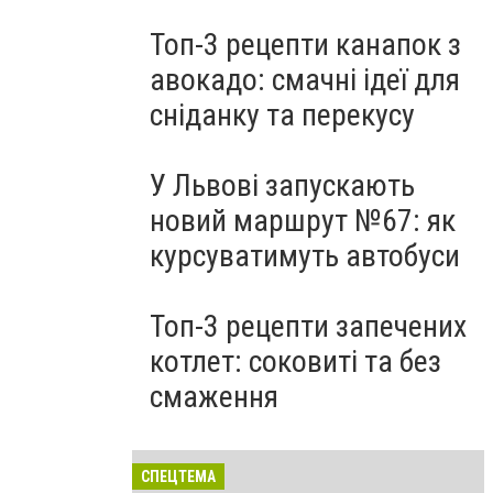
Топ-3 рецепти канапок з
авокадо: смачні ідеї для
сніданку та перекусу
У Львові запускають
новий маршрут №67: як
курсуватимуть автобуси
Топ-3 рецепти запечених
котлет: соковиті та без
смаження
СПЕЦТЕМА