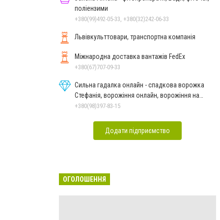
поліензими
+380(99)492-05-33, +380(32)242-06-33
Львівкульттовари, транспортна компанія
Міжнародна доставка вантажів FedEx
+380(67)707-09-33
Сильна гадалка онлайн - спадкова ворожка
Стефанія, ворожіння онлайн, ворожіння на
картах Таро
+380(98)397-83-15
Додати підприємство
ОГОЛОШЕННЯ