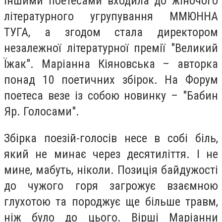
іншими поетесами входила до жіночого
літературного угрупування ММЮННА
ТУГА, а згодом стала директором
незалежної літературної премії "Великий
Їжак". Маріанна Кіяновська – авторка
понад 10 поетичних збірок. На Форум
поетеса везе із собою новинку – "Бабин
Яр. Голосами".
Збірка поезій-голосів несе в собі біль,
який не минає через десятиліття. І не
мине, мабуть, ніколи. Позиція байдужості
до чужого горя загрожує взаємною
глухотою та породжує ще більше травм,
ніж було до цього. Вірші Маріанни