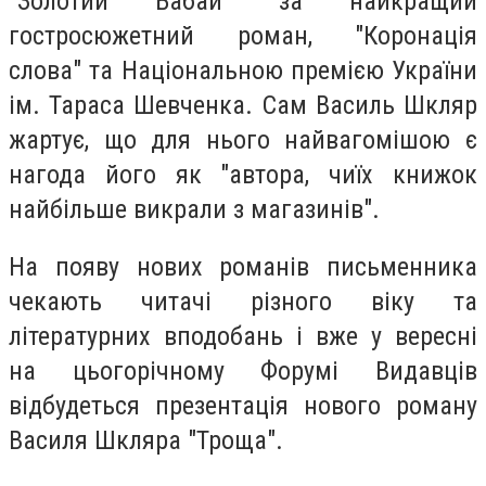
"Золотий Бабай" за найкращий
гостросюжетний роман, "Коронація
слова" та Національною премією України
ім. Тараса Шевченка. Сам Василь Шкляр
жартує, що для нього найвагомішою є
нагода його як "автора, чиїх книжок
найбільше викрали з магазинів".
На появу нових романів письменника
чекають читачі різного віку та
літературних вподобань і вже у вересні
на цьогорічному Форумі Видавців
відбудеться презентація нового роману
Василя Шкляра "Троща".