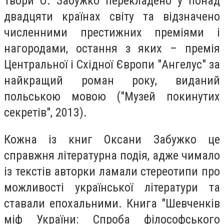
Твори О. Забужко перекладено у понад
двадцяти країнах світу та відзначено
численними престижних преміями і
нагородами, остання з яких – премія
Центральної і Східної Європи "Ангелус" за
найкращий роман року, виданий
польською мовою ("Музей покинутих
секретів", 2013).
Кожна із книг Оксани Забужко це
справжня літературна подія, адже чимало
із текстів авторки ламали стереотипи про
можливості української літератури та
ставали епохальними. Книга "Шевченків
міф України: Спроба філософського