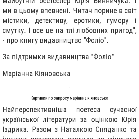
майбутній бестселер Юрія Винничука. І
ми в цьому впевнені. Читач порине в світ
містики, детективу, еротики, гумору і
смутку. І все це на тлі любовних пригод",
- про книгу видавництво "Фоліо".
За підтримки видавництва "Фоліо"
Маріанна Кіяновська
Картинки по запросу маріанна кіяновська
Найперспективніша поетеса сучасної
української літератури за оцінкою Юрія
Іздрика. Разом з Наталкою Сняданко та