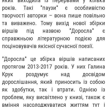
яких виходила із перервами у кілька
років. Такі "паузи" є особливістю
творчості авторки – вона пише повільно
та виважено. Тому вихід нової збірки
віршів під назвою "Доросла" є
справжньою літературною подією для
поціновувачів якісної сучасної поезії.
"Доросла" це збірка віршів написаних
протягом 2013-2017 років. У них Галина
Крук роздумує над досвідом
дорослішання, який приносить із собою
як здобутки, так і втрати. Однією із
проблем, яку висвітлено у книзі, також є
вміння насолоджуватися життям тут і