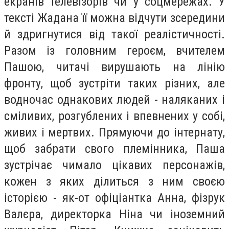
екранів телевізорів чи у соцмережах. У
тексті Жадана її можна відчути зсередини
й здригнутися від такої реалістичності.
Разом із головним героєм, вчителем
Пашою, читачі вирушають на лінію
фронту, щоб зустріти таких різних, але
водночас однакових людей - наляканих і
сміливих, розгублених і впевнених у собі,
живих і мертвих. Прямуючи до інтернату,
щоб забрати свого племінника, Паша
зустрічає чимало цікавих персонажів,
кожен з яких ділиться з ним своєю
історією - як-от офіціантка Анна, фізрук
Валєра, директорка Ніна чи іноземний