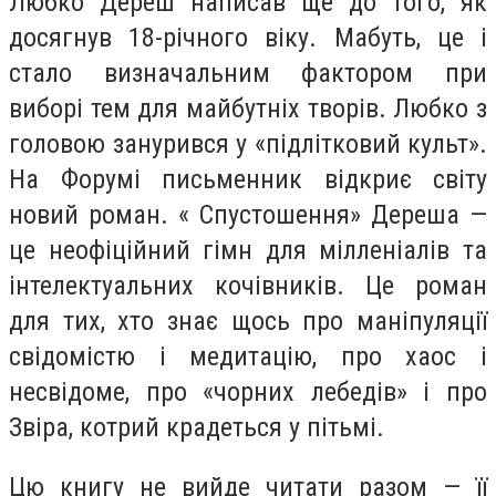
Любко Дереш написав ще до того, як
досягнув 18-річного віку. Мабуть, це і
стало визначальним фактором при
виборі тем для майбутніх творів. Любко з
головою занурився у «підлітковий культ».
На Форумі письменник відкриє світу
новий роман. « Спустошення» Дереша —
це неофіційний гімн для мілленіалів та
інтелектуальних кочівників. Це роман
для тих, хто знає щось про маніпуляції
свідомістю і медитацію, про хаос і
несвідоме, про «чорних лебедів» і про
Звіра, котрий крадеться у пітьмі.
Цю книгу не вийде читати разом — її