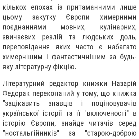
кількох епохах із притаманними лише
цьому закутку Європи химерними
поєднаннями мовних, кулінарних,
звичаєвих реалій та людських доль,
переповідання яких часто є набагато
химернішим і фантастичнішим за будь-
яку літературну фікцію.
Літературний редактор книжки Назарій
Федорак переконаний у тому, що книжка
"зацікавить знавців і поціновувачів
української історії та її "включеності" в
історію Європи, знайде читачів серед
"ностальгійників" за "старою-доброю