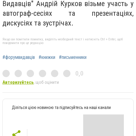
Видавців" Андрій Курков візьме участь у
автограф-сесіях та презентаціях,
дискусіях та зустрічах.
Якщо ви помітили помилку, виділіть необхідний текст і натисніть Ctrl + Enter, щоб
повідомити про це редакцію
#форумвидавців
#книжки
#письменники
0,0
Авторизуйтесь
, щоб оцінити
Діліться цією новиною та підписуйтесь на наші канали