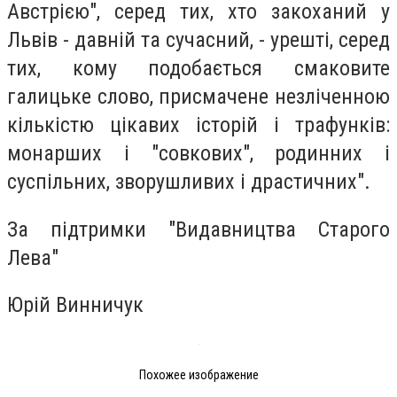
Австрією", серед тих, хто закоханий у
Львів - давній та сучасний, - урешті, серед
тих, кому подобається смаковите
галицьке слово, присмачене незліченною
кількістю цікавих історій і трафунків:
монарших і "совкових", родинних і
суспільних, зворушливих і драстичних".
За підтримки "Видавництва Старого
Лева"
Юрій Винничук
Похожее изображение