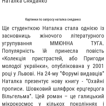
Наталка Сняданко
Картинки по запросу наталка сняданко
Ще студенткою Наталка стала однією із
засновниць жіночого літературного
угрупування ММЮННА ТУГА.
Популярність їй принесла повість
«Колекція пристрастей, або Пригоди
молодої українки», опублікована у 2001
році у Львові. На 24-му "Форумі видавців"
Наталка презентує нову книгу - "Охайні
прописи. Шовковий шляфрок ерцгерцога
Вільгельма". Цей роман – це галицький
мікрокосмос у кількох поколіннях і