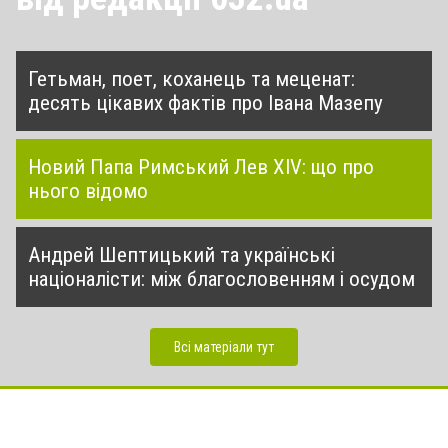
Гетьман, поет, коханець та меценат:
десять цікавих фактів про Івана Мазепу
Новий Папа Римський Лев XIV: що про
нього відомо
Андрей Шептицький та українські
націоналісти: між благословенням і осудом
Всі матеріали тут