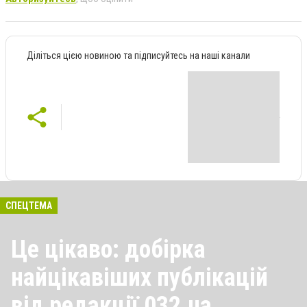
Діліться цією новиною та підписуйтесь на наші канали
СПЕЦТЕМА
Це цікаво: добірка
найцікавіших публікацій
від редакції 032.ua