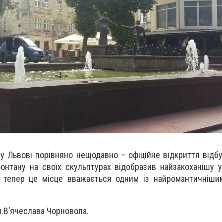
у Львові порівняно нещодавно – офіційне відкриття відбу
фонтану на своїх скульптурах відобразив найзакоханішу у
 тепер це місце вважається одним із найромантичніши
.В’ячеслава Чорновола.