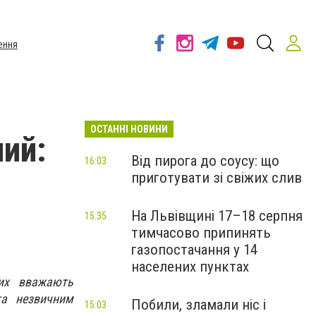
ення
ОСТАННІ НОВИНИ
ний:
Від пирога до соусу: що
16:03
приготувати зі свіжих слив
На Львівщині 17–18 серпня
15:35
тимчасово припинять
газопостачання у 14
населених пунктах
них вважають
та незвичним
Побили, зламали ніс і
15:03