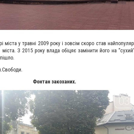
і міста у травні 2009 року і зовсім скоро став найпопуля
й міста. З 2015 року влада обіцяє замінити його на “сухий
 пішло.
.Свободи.
Фонтан закоханих.