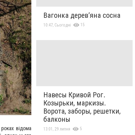
Вагонка дерев’яна сосна
15
10:47, Сьогодні
Навесы Кривой Рог.
Козырьки, маркизы.
Ворота, заборы, решетки,
балконы
 роках відома
5
13:01, 29 липня