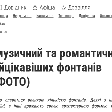
Довідник
Афіша
Дозвілля
огода
Нерухомість
Карта міста
Транспорт
Довідкова
Оголош
2.ua
ФОТО)
 музичний та романтич
йцікавіших фонтанів
(ФОТО)
 славиться великою кількістю фонтанів. Деякі з 
їні, а інші вражають своєю архітектурною формою 