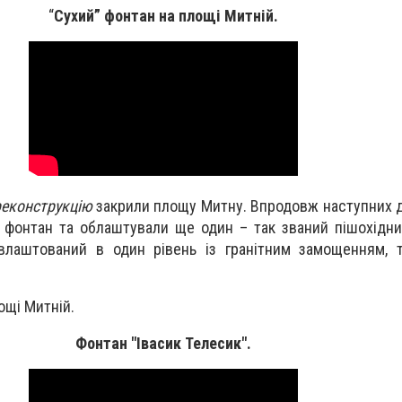
“
Сухий” фонтан на площі Митній.
 реконструкцію
закрили площу Митну. Впродовж наступних д
 фонтан та облаштували ще один – так званий пішохідни
влаштований в один рівень із гранітним замощенням, 
ощі Митній.
Фонтан "Івасик Телесик".