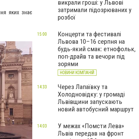
викрали гроші: у Львові
затримали підозрюваних у
ння яких знає
розбої
Концерти та фестивалі
15:00
Львова 10–16 серпня на
будь-який смак: етнофольк,
поп-драйв та вечори під
зорями
НОВИНИ КОМПАНІЙ
Через Лапаївку та
14:33
Холодновідку: у громаді
Львівщини запускають
новий автобусний маршрут
У межах «Помсти Лева»
14:03
Львів передав на фронт