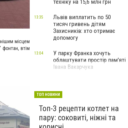
техніку на 15,6 млн грн
Львів виплатить по 50
13:35
тисяч гривень дітям
Захисників: хто отримає
допомогу
рнішим місцем
” фонтан, втім
У парку Франка хочуть
13:04
облаштувати простір пам'яті
Івана Вакарчука
ТОП НОВИНИ
Топ-3 рецепти котлет на
пару: соковиті, ніжні та
корисні