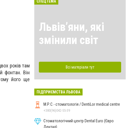
СПЕЦТЕМА
Львівʼяни, які
змінили світ
вох років там
Всі матеріали тут
й фонтан. Він
тому його ще
ПІДПРИЄМСТВА ЛЬВОВА
М.Р.С.- стоматологія / DentiLor medical centre
+380(96)042-55-39
Стоматологічний центр Dental Euro (Євро
Дентал)