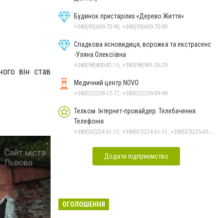
Будинок пристарілих «Дерево Життя»
+380(95)669-70-90, +380(95)669-70-90
Спадкова ясновидиця, ворожка та екстрасенс
-Уляна Олексіївна
+380(98)800-81-15, +380(98)941-26-29
чого він став
.
Медичний центр NOVO
+380(32)259-17-77, +380(32)259-09-99
Телком. Інтернет-провайдер. Телебачення.
Телефонія
+380(32)224-61-11, +380(67)224-61-11, +380(67)225-63-33
Додати підприємство
ОГОЛОШЕННЯ