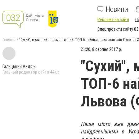
Новини
Реклама на сайті
П
Спецпроєкти сайту 03
Головна
"Сухий", музичний та романтичний: ТОП-6 найцікавіших фонтанів Львова (
21:20, 8 серпня 2017 р.
"Сухий",
Галицький Андрій
Главный редактор сайта 44.ua
ТОП-6 на
Львова 
Наше місто вже давно
найдревнішими в Укра
дизайном.