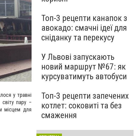
Топ-3 рецепти канапок з
авокадо: смачні ідеї для
сніданку та перекусу
У Львові запускають
новий маршрут №67: як
курсуватимуть автобуси
Топ-3 рецепти запечених
лося у травні
 світу пару –
котлет: соковиті та без
м місцем для
смаження