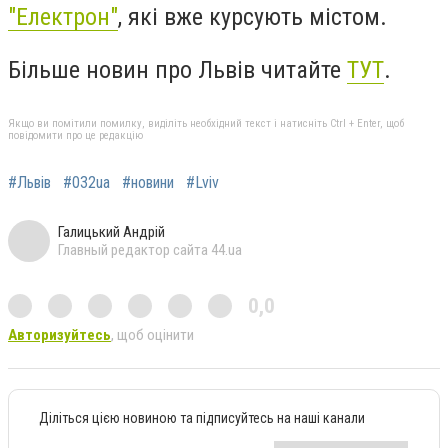
"Електрон"
, які вже курсують містом.
Більше новин про Львів читайте
ТУТ
.
Якщо ви помітили помилку, виділіть необхідний текст і натисніть Ctrl + Enter, щоб
повідомити про це редакцію
#Львів
#032ua
#новини
#Lviv
Галицький Андрій
Главный редактор сайта 44.ua
0,0
Авторизуйтесь
, щоб оцінити
Діліться цією новиною та підписуйтесь на наші канали