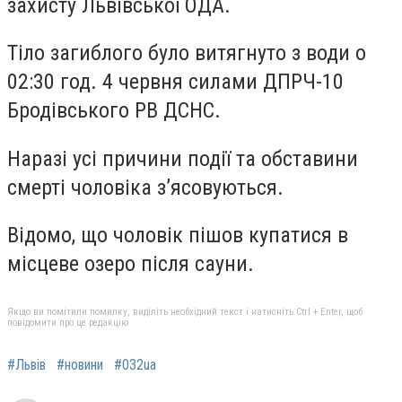
захисту Львівської ОДА.
Тіло загиблого було витягнуто з води о
02:30 год. 4 червня силами ДПРЧ-10
Бродівського РВ ДСНС.
Наразі усі причини події та обставини
смерті чоловіка з’ясовуються.
Відомо, що чоловік пішов купатися в
місцеве озеро після сауни.
Якщо ви помітили помилку, виділіть необхідний текст і натисніть Ctrl + Enter, щоб
повідомити про це редакцію
#Львів
#новини
#032ua