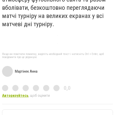
вболівати, безкоштовно переглядаючи
матчі турніру на великих екранах у всі
матчеві дні турніру.
Якщо ви помітили помилку, виділіть необхідний текст і натисніть Ctrl + Enter, щоб
повідомити про це редакцію
Мартінек Анна
0,0
Авторизуйтесь
, щоб оцінити