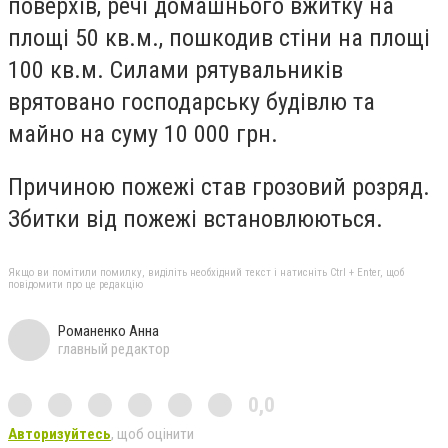
поверхів, речі домашнього вжитку на
площі 50 кв.м., пошкодив стіни на площі
100 кв.м. Силами рятувальників
врятовано господарську будівлю та
майно на суму 10 000 грн.
Причиною пожежі став грозовий розряд.
Збитки від пожежі встановлюються.
Якщо ви помітили помилку, виділіть необхідний текст і натисніть Ctrl + Enter, щоб
повідомити про це редакцію
Романенко Анна
главный редактор
0,0
Авторизуйтесь
, щоб оцінити