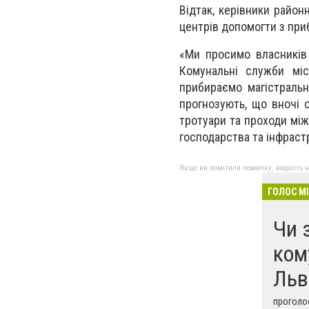
Відтак, керівники район
центрів допомогти з при
«Ми просимо власників м
Комунальні служби мі
прибираємо магістральн
прогнозують, що вночі о
тротуари та проходи між
господарства та інфрас
Якщо ви помітили помилку, виділіть нео
ГОЛОС М
Чи 
ком
Льв
проголос