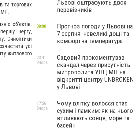
Львові оштрафують двох
ів та торгових
перевізників
 ЛМР.
ніх об’єктів.
Прогноз погоди у Львові на
08:00
першу чергу,
7 серпня: невеликі дощі та
ту. Синоптики
комфортна температура
озчистити усі
нту житлового
Садовий прокоментував
23:41
Вчора
скандал через присутність
митрополита УПЦ МП на
відкритті центру UNBROKEN
у Львові
Чому влітку волосся стає
17:56
Вчора
сухим і ламким: як на нього
впливають сонце, море та
басейн