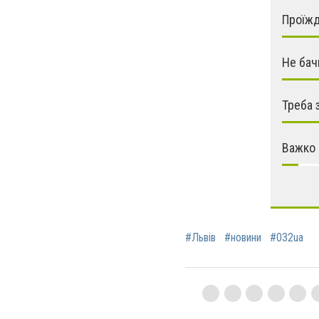
Проїжд
Не бач
Треба 
Важко 
#Львів
#новини
#032ua