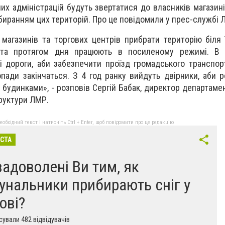
них адміністрацій будуть звертатися до власників магазин
биранням цих територій. Про це повідомили у прес-службі
агазинів та торгових центрів прибрати територію біля їх
ста протягом дня працюють в посиленому режимі. В 
і дороги, аби забезпечити проїзд громадського транспор
пади закінчаться. З 4 год ранку вийдуть двірники, аби р
 будинками», - розповів Сергій Бабак, директор департаме
труктури ЛМР.
бхідний текст і натисніть Ctrl + Enter, щоб повідомити про це редакцію
ІСТА
задоволені Ви тим, як
унальники прибирають сніг у
ові?
ували 482 відвідувачів