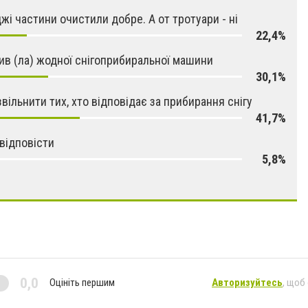
жі частини очистили добре. А от тротуари - ні
22,4%
ив (ла) жодної снігоприбиральної машини
30,1%
звільнити тих, хто відповідає за прибирання снігу
41,7%
відповісти
5,8%
0,0
Оцініть першим
Авторизуйтесь
, щоб