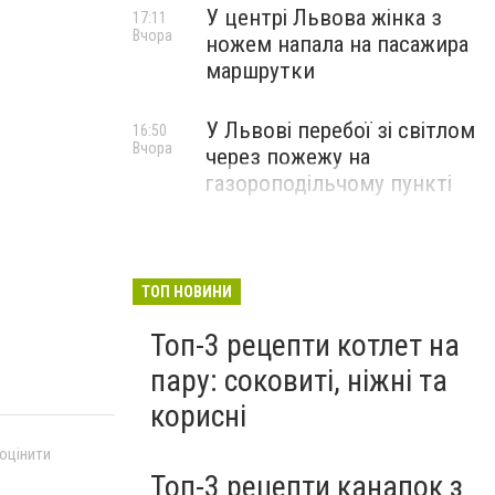
У центрі Львова жінка з
17:11
Вчора
ножем напала на пасажира
маршрутки
У Львові перебої зі світлом
16:50
Вчора
через пожежу на
газороподільчому пункті
ТОП НОВИНИ
Топ-3 рецепти котлет на
пару: соковиті, ніжні та
корисні
 оцінити
Топ-3 рецепти канапок з