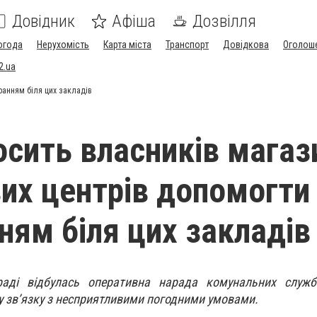
Довідник
Афіша
Дозвілля
огода
Нерухомість
Карта міста
Транспорт
Довідкова
Оголош
2.ua
ранням біля цих закладів
осить власників магаз
вих центрів допомогти
ням біля цих закладів
 раді відбулась оперативна нарада комунальних служ
у зв’язку з несприятливими погодними умовами.