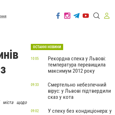
ення
ОСТАННІ НОВИНИ
инів
Рекордна спека у Львові:
10:05
температура перевищила
 з
максимум 2012 року
Смертельно небезпечний
09:33
вірус: у Львові підтвердили
сказ у кота
б міста щодо
У спеку без кондиціонера: у
09:02