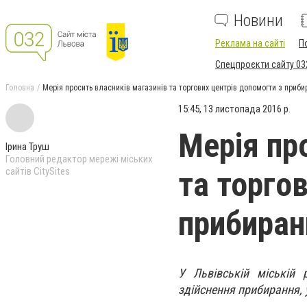
Новини
Реклама на сайті
П
Спецпроєкти сайту 03
Головна
Мерія просить власників магазинів та торгових центрів допомогти з приби
15:45, 13 листопада 2016 р.
Мерія пр
Ірина Труш
Головний редактор мережі міських
сайтів CitySites
та торго
прибиран
У Львівській міській
здійснення прибирання, 