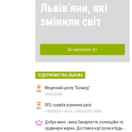
Львівʼяни, які
змінили світ
Всі матеріали тут
ПІДПРИЄМСТВА ЛЬВОВА
Медичний центр "Біомед"
0800302445
DFD, служба усунення цвілі
+380(96)971-44-35, +380(95)021-78-88
Добре вино - вина Закарпаття, колекційні та
ординарні марки. Доставка кур'єром в будь-