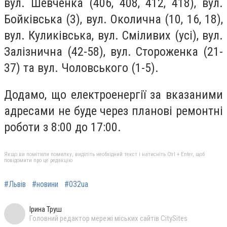
вул. Шевченка (406, 408, 412, 418), вул.
Бойківська (3), вул. Околична (10, 16, 18),
вул. Куликівська, вул. Сміливих (усі), вул.
Залізнична (42-58), вул. Стороженка (21-
37) та вул. Чоловського (1-5).
Додамо, що електроенергії за вказаними
адресами не буде через планові ремонтні
роботи з 8:00 до 17:00.
Якщо ви помітили помилку, виділіть необхідний текст і натисніть Ctrl + Enter, щоб
повідомити про це редакцію
#Львів
#новини
#032ua
Ірина Труш
Головний редактор мережі міських сайтів CitySites