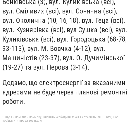
Бойківська (3), вул. Куликівська (всі),
вул. Сміливих (всі), вул. Сонячна (всі),
вул. Околична (10, 16, 18), вул. Геца (всі),
вул. Кузнярівка (всі), вул Сушка (всі), вул.
Куликівська (всі), вул. Городоцька (68-78,
93-113), вул. М. Вовчка (4-12), вул.
Машиністів (23-37), вул. О. Дучимінської
(19-27) та вул. Перова (3-14).
Додамо, що електроенергії за вказаними
адресами не буде через планові ремонтні
роботи.
Якщо ви помітили помилку, виділіть необхідний текст і натисніть Ctrl + Enter, щоб
повідомити про це редакцію