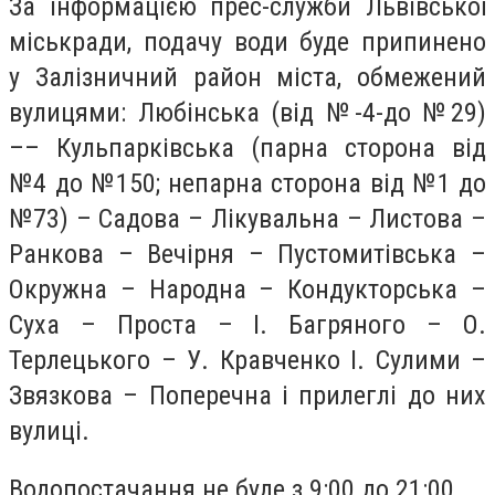
За інформацією прес-служби Львівської
міськради, подачу води буде припинено
у
Залізничний район міста, обмежений
вулицями: Любінська (від №-4-до №29)
–– Кульпарківська (парна сторона від
№4 до №150; непарна сторона від №1 до
№73) – Садова – Лікувальна – Листова –
Ранкова – Вечірня – Пустомитівська –
Окружна – Народна – Кондукторська –
Суха – Проста – І. Багряного – О.
Терлецького – У. Кравченко І. Сулими –
Звязкова – Поперечна і прилеглі до них
вулиці.
Водопостачання не буде з 9:00 до 21:00.