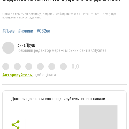
Якщо ви помітили помилку, виділіть необхідний текст і натисніть Ctrl + Enter, щоб
повідомити про це редакцію
#Львів
#новини
#032ua
Ірина Труш
Головний редактор мережі міських сайтів CitySites
0,0
Авторизуйтесь
, щоб оцінити
Діліться цією новиною та підписуйтесь на наші канали