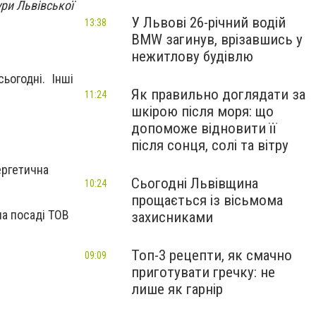
ри Львівської
У Львові 26-річний водій
13:38
BMW загинув, врізавшись у
нежитлову будівлю
ьогодні. Інші
Як правильно доглядати за
11:24
шкірою після моря: що
допоможе відновити її
після сонця, солі та вітру
ергетична
Сьогодні Львівщина
10:24
прощається із вісьмома
на посаді ТОВ
захисниками
Топ-3 рецепти, як смачно
09:09
приготувати гречку: не
лише як гарнір