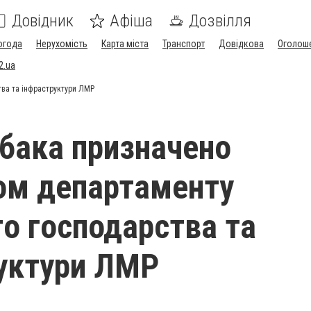
Довідник
Афіша
Дозвілля
огода
Нерухомість
Карта міста
Транспорт
Довідкова
Оголош
2.ua
тва та інфраструктури ЛМР
абака призначено
ом департаменту
о господарства та
уктури ЛМР