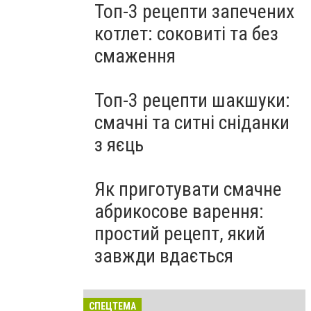
Топ-3 рецепти запечених
котлет: соковиті та без
смаження
Топ-3 рецепти шакшуки:
смачні та ситні сніданки
з яєць
Як приготувати смачне
абрикосове варення:
простий рецепт, який
завжди вдається
СПЕЦТЕМА