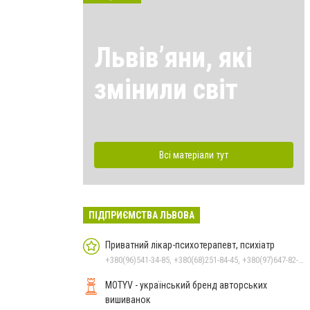
Львівʼяни, які
змінили світ
Всі матеріали тут
ПІДПРИЄМСТВА ЛЬВОВА
Приватний лікар-психотерапевт, психіатр
+380(96)541-34-85, +380(68)251-84-45, +380(97)647-82-05
MOTYV - український бренд авторських
вишиванок