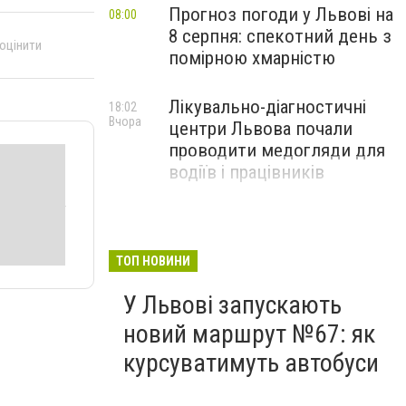
Прогноз погоди у Львові на
08:00
8 серпня: спекотний день з
 оцінити
помірною хмарністю
Лікувально-діагностичні
18:02
Вчора
центри Львова почали
проводити медогляди для
водіїв і працівників
ТОП НОВИНИ
У Львові запускають
новий маршрут №67: як
курсуватимуть автобуси