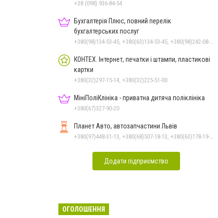
+38 (098) 936-84-54
Бухгалтерія Плюс, повний перелік
бухгалтерських послуг
+380(98)134-53-45, +380(63)134-53-45, +380(98)242-08-79
КОНТЕХ. Інтернет, печатки і штампи, пластикові
картки
+380(32)297-15-14, +380(32)225-51-00
МініПоліКлініка - приватна дитяча поліклініка
+380(67)327-90-20
Планет Авто, автозапчастини Львів
+380(97)448-31-13, +380(68)507-18-13, +380(63)178-19-21
Додати підприємство
ОГОЛОШЕННЯ