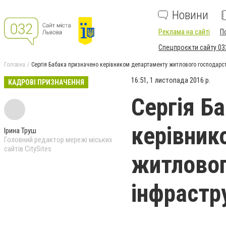
Новини
Реклама на сайті
П
Спецпроєкти сайту 03
Головна
Сергія Бабака призначено керівником департаменту житлового господарс
16:51, 1 листопада 2016 р.
КАДРОВІ ПРИЗНАЧЕННЯ
Сергія Б
керівник
Ірина Труш
Головний редактор мережі міських
сайтів CitySites
житловог
інфрастр