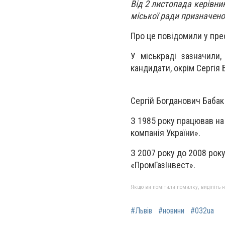
Від 2 листопада керівни
міської ради призначено
Про це повідомили у пре
У міськраді зазначили,
кандидати, окрім Сергія 
Сергій Богданович Бабак 
З 1985 року працював на 
компанія України».
З 2007 року до 2008 року
«ПромГазІнвест».
Якщо ви помітили помилку, виділіть нео
#Львів
#новини
#032ua