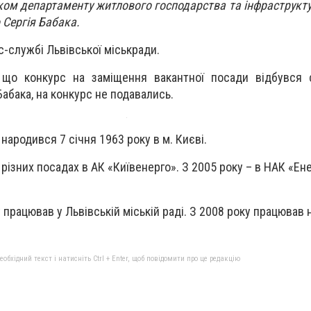
ком департаменту житлового господарства та інфраструкту
 Сергія Бабака.
с-службі Львівської міськради.
 що конкурс на заміщення вакантної посади відбувся с
Бабака, на конкурс не подавались.
народився 7 січня 1963 року в м. Києві.
різних посадах в АК «Київенерго». З 2005 року – в НАК «Ен
 працював у Львівській міській раді. З 2008 року працював 
бхідний текст і натисніть Ctrl + Enter, щоб повідомити про це редакцію