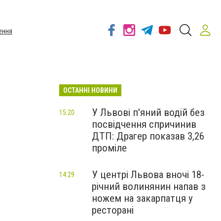
ення
ОСТАННІ НОВИНИ
У Львові п'яний водій без
15:20
посвідчення спричинив
ДТП: Драгер показав 3,26
проміле
У центрі Львова вночі 18-
14:29
річний волинянин напав з
ножем на закарпатця у
ресторані