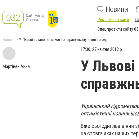
Новини
Реклама на сайті
П
Спецпроєкти сайту 03
Головна
У Львові встановлюється по-справжньому літня погода
17:30, 27 квітня 2012 р.
У Львові
Мартінек Анна
справжнь
Український гідрометеор
оптимістичні новини щод
Вже сьогодні львів'яни 
на стовпчиках наших тер