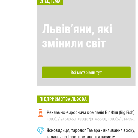
СПЕЦТЕМА
Львівʼяни, які
змінили світ
Всі матеріали тут
ПІДПРИЄМСТВА ЛЬВОВА
Рекламно-виробнича компанія Біг Фіш (Big Fish)
+380(32)245-83-68, +380(67)314-55-00, +380(67)314-55-66
Ясновидиця, таролог Тамара - виливання воску,
гадання на Таро, постановка захисту