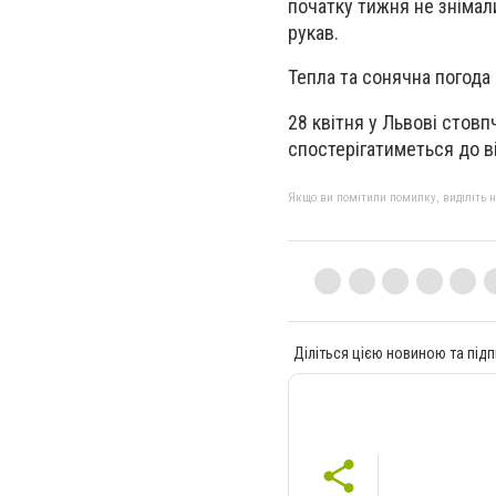
початку тижня не знімали
рукав.
Тепла та сонячна погода
28 квітня у Львові стовп
спостерігатиметься до ві
Якщо ви помітили помилку, виділіть нео
Діліться цією новиною та підп