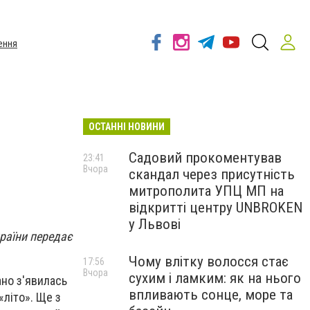
ення
ОСТАННІ НОВИНИ
Садовий прокоментував
23:41
Вчора
скандал через присутність
митрополита УПЦ МП на
відкритті центру UNBROKEN
у Львові
країни передає
Чому влітку волосся стає
17:56
Вчора
сухим і ламким: як на нього
ано з'явилась
впливають сонце, море та
«літо». Ще з