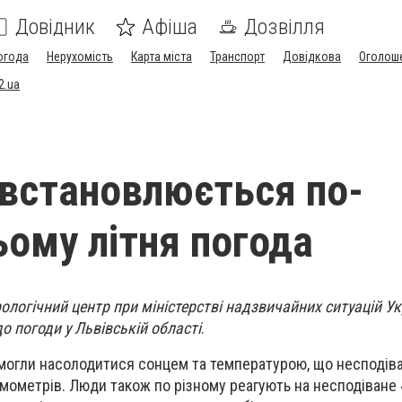
Довідник
Афіша
Дозвілля
огода
Нерухомість
Карта міста
Транспорт
Довідкова
Оголош
2.ua
 встановлюється по-
ому літня погода
ологічний центр при міністерстві надзвичайних ситуацій У
о погоди у Львівській області
.
змогли насолодитися сонцем та температурою, що несподів
мометрів. Люди також по різному реагують на несподіване 