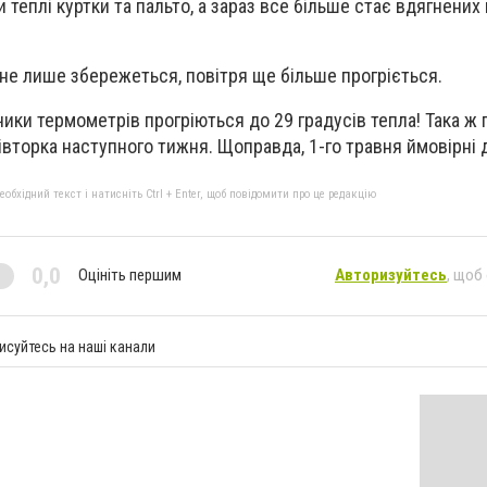
 теплі куртки та пальто, а зараз все більше стає вдягнених
 не лише збережеться, повітря ще більше прогріється.
чики термометрів прогріються до 29 градусів тепла! Така ж 
вторка наступного тижня. Щоправда, 1-го травня ймовірні д
бхідний текст і натисніть Ctrl + Enter, щоб повідомити про це редакцію
0,0
Оцініть першим
Авторизуйтесь
, щоб
исуйтесь на наші канали