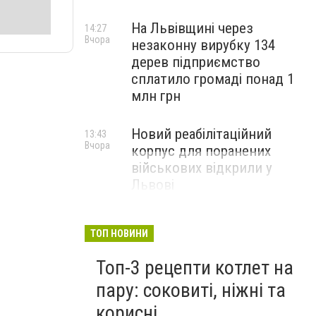
На Львівщині через
14:27
Вчора
незаконну вирубку 134
дерев підприємство
сплатило громаді понад 1
млн грн
Новий реабілітаційний
13:43
Вчора
корпус для поранених
військових відкрили у
Львові
ТОП НОВИНИ
Топ-3 рецепти котлет на
пару: соковиті, ніжні та
корисні