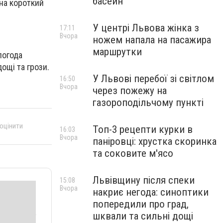
басейн
 на короткий
У центрі Львова жінка з
17:11
Вчора
ножем напала на пасажира
маршрутки
погода
ощі та грози.
У Львові перебої зі світлом
16:50
Вчора
через пожежу на
газороподільчому пункті
 оцінити
Топ-3 рецепти курки в
16:03
Вчора
паніровці: хрустка скоринка
та соковите м'ясо
Львівщину після спеки
15:08
Вчора
накриє негода: синоптики
попередили про град,
шквали та сильні дощі