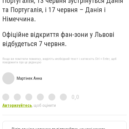
Португалія, 13 червня зустрінуться Данія
та Португалія, і 17 червня – Данія і
Німеччина.
Офіційне відкриття фан-зони у Львові
відбудеться 7 червня.
Якщо ви помітили помилку, виділіть необхідний текст і натисніть Ctrl + Enter, щоб
повідомити про це редакцію
Мартінек Анна
0,0
Авторизуйтесь
, щоб оцінити