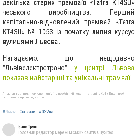
декілька старих трамваїв «Tatra KT4SU»
чеського виробництва. Перший
капітально-відновлений трамвай «Tatra
KT4SU» № 1053 із початку липня курсує
вулицями Львова.
Нагадаємо, що нещодавно
"Львівелектротранс"
у центрі Львова
показав найстаріші та унікальні трамваї
.
Якщо ви помітили помилку, виділіть необхідний текст і натисніть Ctrl + Enter, щоб
повідомити про це редакцію
#Львів
#новини
#032ua
Ірина Труш
Головний редактор мережі міських сайтів CitySites