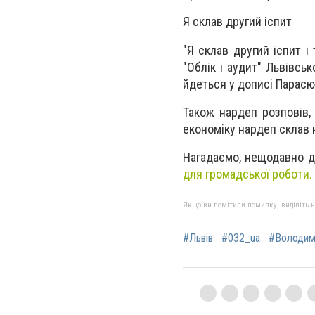
Я склав другий іспит
"Я склав другий іспит і
"Облік і аудит" Львівськ
йдеться у дописі Парасю
Також нардеп розповів,
економіку нардеп склав на
Нагадаємо, нещодавно д
для громадської роботи.
Якщо ви помітили помилку, виділіть нео
#Львів
#032_ua
#Володим