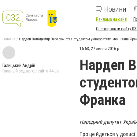
Новини
Реклама на сайті
П
Спецпроєкти сайту 03
Головна
Нардеп Володимир Парасюк став студентом університету імені Івана Фра
15:53, 27 липня 2016 р.
Нардеп В
Галицький Андрій
Главный редактор сайта 44.ua
студентом
Франка
Народний депутат України
Про це йдеться у дописі