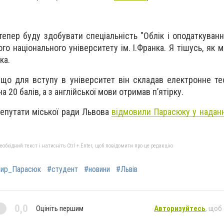
 тепер буду здобувати спеціальність "Облік і оподаткуван
ого національного університету ім. І.Франка. Я тішусь, як м
ка.
 що для вступу в університет він складав електронне тес
 20 балів, а з англійської мови отримав п’ятірку.
епутати міської ради Львова
відмовили Парасюку у надан
бхідний текст і натисніть Ctrl + Enter, щоб повідомити про це редакцію
ир_Парасюк
#студент
#новини
#Львів
0,0
Оцініть першим
Авторизуйтесь
, щоб