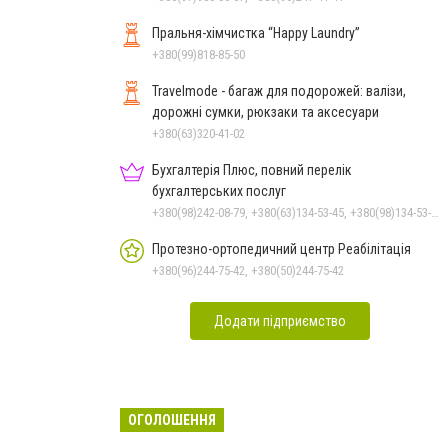
Пральня-хімчистка “Happy Laundry”
+380(99)818-85-50
Travelmode - багаж для подорожей: валізи,
дорожні сумки, рюкзаки та аксесуари
+380(63)320-41-02
Бухгалтерія Плюс, повний перелік
бухгалтерських послуг
+380(98)242-08-79, +380(63)134-53-45, +380(98)134-53-45
Протезно-ортопедичний центр Реабілітація
+380(96)244-75-42, +380(50)244-75-42
Додати підприємство
ОГОЛОШЕННЯ