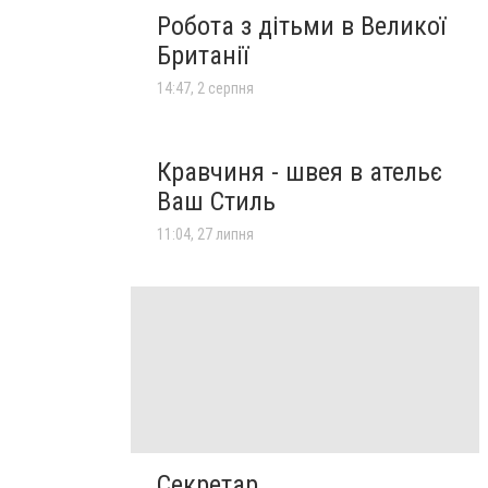
Робота з дітьми в Великої
Британії
14:47, 2 серпня
Кравчиня - швея в ательє
Ваш Стиль
11:04, 27 липня
Секретар