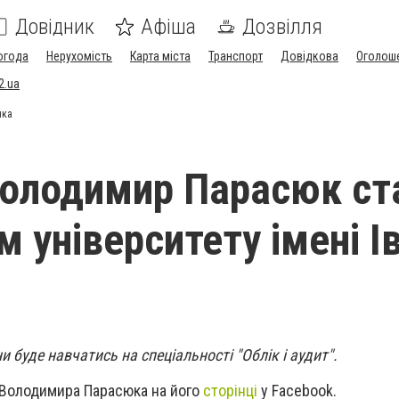
Довідник
Афіша
Дозвілля
огода
Нерухомість
Карта міста
Транспорт
Довідкова
Оголош
2.ua
нка
олодимир Парасюк ст
 університету імені І
 буде навчатись на спеціальності "Облік і аудит".
 Володимира Парасюка на його
сторінці
у Facebook.