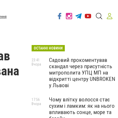
ення
ОСТАННІ НОВИНИ
ав
Садовий прокоментував
23:41
Вчора
скандал через присутність
вана
митрополита УПЦ МП на
відкритті центру UNBROKEN
у Львові
Чому влітку волосся стає
17:56
Вчора
сухим і ламким: як на нього
впливають сонце, море та