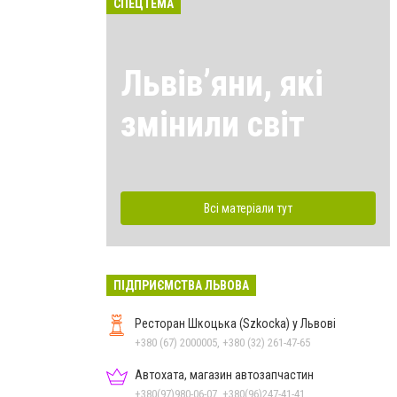
СПЕЦТЕМА
Львівʼяни, які
змінили світ
Всі матеріали тут
ПІДПРИЄМСТВА ЛЬВОВА
Ресторан Шкоцька (Szkocka) у Львові
+380 (67) 2000005, +380 (32) 261-47-65
Автохата, магазин автозапчастин
+380(97)980-06-07, +380(96)247-41-41