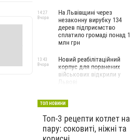
На Львівщині через
14:27
Вчора
незаконну вирубку 134
дерев підприємство
сплатило громаді понад 1
млн грн
Новий реабілітаційний
13:43
Вчора
корпус для поранених
військових відкрили у
Львові
ТОП НОВИНИ
Топ-3 рецепти котлет на
пару: соковиті, ніжні та
корисні