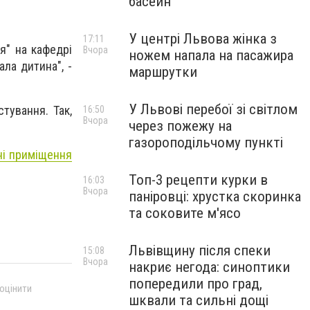
басейн
У центрі Львова жінка з
17:11
ня" на кафедрі
Вчора
ножем напала на пасажира
ала дитина", -
маршрутки
У Львові перебої зі світлом
тування. Так,
16:50
Вчора
через пожежу на
газороподільчому пункті
ні приміщення
Топ-3 рецепти курки в
16:03
Вчора
паніровці: хрустка скоринка
та соковите м'ясо
Львівщину після спеки
15:08
Вчора
накриє негода: синоптики
попередили про град,
 оцінити
шквали та сильні дощі