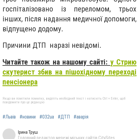
госпіталізовано із переломом, трьох
інших, після надання медичної допомоги,
відпущено додому.
Причини ДТП наразі невідомі.
Читайте також на нашому сайті:
у Стрию
скутерист збив на пішохідному переході
пенсіонера
Якщо ви помітили помилку, виділіть необхідний текст і натисніть Ctrl + Enter, щоб
повідомити про це редакцію
#Львів
#новини
#032ua
#ДТП
#аварія
Ірина Труш
Головний редактор мережі міських сайтів CitySites