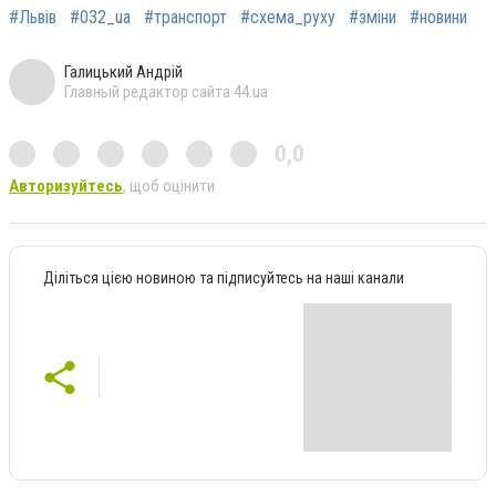
#Львів
#032_ua
#транспорт
#схема_руху
#зміни
#новини
Галицький Андрій
Главный редактор сайта 44.ua
0,0
Авторизуйтесь
, щоб оцінити
Діліться цією новиною та підписуйтесь на наші канали