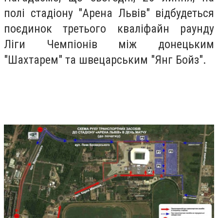
полі стадіону "Арена Львів" відбудеться
поєдинок третього кваліфайн раунду
Ліги Чемпіонів між донецьким
"Шахтарем" та швецарським "Янг Бойз".