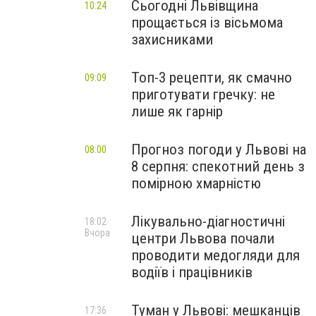
Сьогодні Львівщина
10:24
прощається із вісьмома
захисниками
Топ-3 рецепти, як смачно
09:09
приготувати гречку: не
лише як гарнір
Прогноз погоди у Львові на
08:00
8 серпня: спекотний день з
помірною хмарністю
Лікувально-діагностичні
18:02
Вчора
центри Львова почали
проводити медогляди для
водіїв і працівників
Туман у Львові: мешканців
17:36