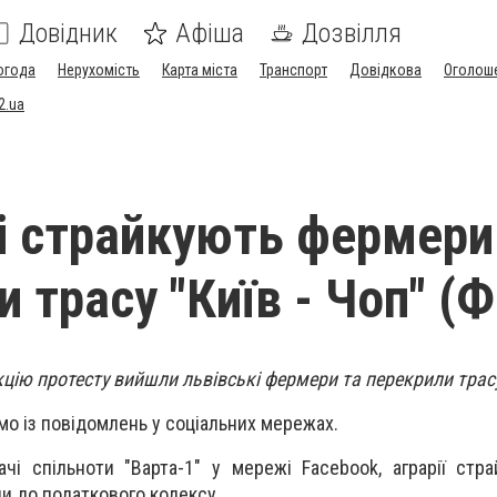
Довідник
Афіша
Дозвілля
огода
Нерухомість
Карта міста
Транспорт
Довідкова
Оголош
2.ua
і страйкують фермери
и трасу "Київ - Чоп" (
кцію протесту вийшли львівські фермери та перекрили трасу
мо із повідомлень у соціальних мережах.
чі спільноти "Варта-1" у мережі Fаcebook, аграрії стр
и до податкового кодексу.