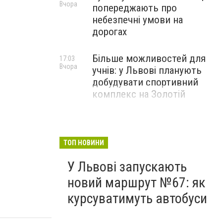
Вчора
попереджають про
небезпечні умови на
дорогах
У Солонці страйкують фермери: перекрили трасу
Більше можливостей для
17:03
Вчора
учнів: у Львові планують
добудувати спортивний
комплекс на Золотій
ТОП НОВИНИ
У Львові запускають
новий маршрут №67: як
курсуватимуть автобуси