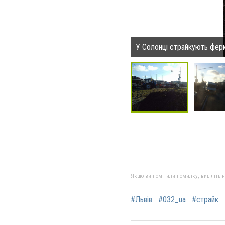
У Солонці страйкують фер
Якщо ви помітили помилку, виділіть нео
#Львів
#032_ua
#страйк