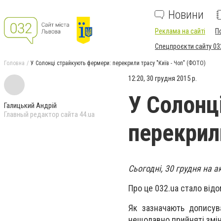
Новини
Реклама на сайті
П
Спецпроєкти сайту 03
Головна
У Солонці страйкують фермери: перекрили трасу "Київ - Чоп" (ФОТО)
12:20, 30 грудня 2015 р.
У Солонц
Галицький Андрій
Главный редактор сайта 44.ua
перекрил
Сьогодні, 30 грудня на а
Про це 032.ua стало відо
Як зазначають дописува
нещодавно прийняті змін