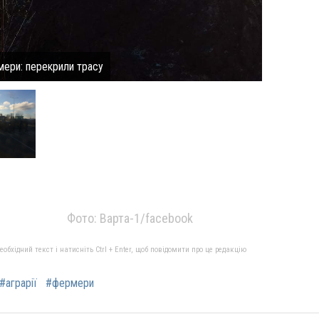
мери: перекрили трасу
Фото: Варта-1/facebook
бхідний текст і натисніть Ctrl + Enter, щоб повідомити про це редакцію
#аграрії
#фермери