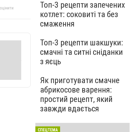
Топ-3 рецепти запечених
 оцінити
котлет: соковиті та без
смаження
Топ-3 рецепти шакшуки:
смачні та ситні сніданки
з яєць
Як приготувати смачне
абрикосове варення:
простий рецепт, який
завжди вдається
СПЕЦТЕМА