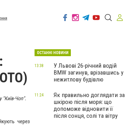
ення
ОСТАННІ НОВИНИ
:
У Львові 26-річний водій
13:38
BMW загинув, врізавшись у
ФОТО)
нежитлову будівлю
Як правильно доглядати за
11:24
 "Київ-Чоп".
шкірою після моря: що
допоможе відновити її
після сонця, солі та вітру
айкують через