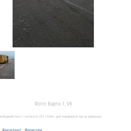
Фото: Варта-1, VK
бхідний текст і натисніть Ctrl + Enter, щоб повідомити про це редакцію
#інцидент
#пригоди