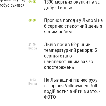
1330 мертвих окупантів за
09:05
втобус рухався
добу - Генгтаб
Прогноз погоди у Львові на
08:00
6 серпня: спекотний день з
ясним небом
Львів побив 62-річний
21:46
Вчора
температурний рекорд: 5
серпня стало
найспекотнішим за час
спостережень
На Львівщині під час руху
18:03
Вчора
загорівся Volkswagen Golf:
водій встиг вийти з авто, -
ФОТО