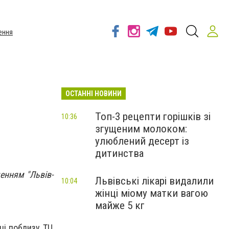
ення
ОСТАННІ НОВИНИ
Топ-3 рецепти горішків зі
10:36
згущеним молоком:
улюблений десерт із
дитинства
енням "Львів-
Львівські лікарі видалили
10:04
жінці міому матки вагою
майже 5 кг
нці поблизу ТЦ