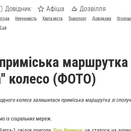
Довідник
Афіша
Дозвілля
огода
Нерухомість
Карта міста
Транспорт
Довідкова
Оголош
2.ua
 приміська маршрутка
а" колесо (ФОТО)
з одного колеса залишилася приміська маршрутка зі сполуч
мо із соціальних мереж.
 Варта-1 свідок пригоди
Ліна Яремчук
, це сталося на зупи