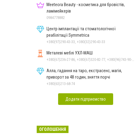
Meeteora Beauty - косметика для бровістів,
ламімейкерів
0984778882
Центр імплантації та стоматологічної
реабілітації Symmetrica
+380(97)290-43-33, +380(32)290-43-33
Металеві меблі УХЛ-МАШ
+380(67)236-27-86, +380(67)320-82-77, +380(96)743-90-04, +380(32)247-55-00
Алла, гадання на таро, екстрасенс, магія,
приворот за 48 годин, зняття порчі
+380(63)213-68-74
Додати підприємство
ОГОЛОШЕННЯ