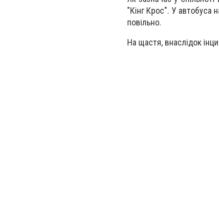
"Кінг Крос". У автобуса 
повільно.
На щастя, внаслідок інц