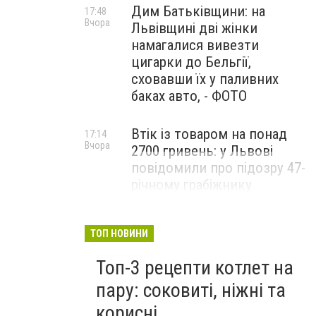
Дим Батьківщини: на
17:48
Вчора
Львівщині дві жінки
намагалися вивезти
цигарки до Бельгії,
сховавши їх у паливних
баках авто, - ФОТО
У Львові приміська маршрутка
Втік із товаром на понад
17:14
Вчора
2700 гривень: у Львові
повідомили про підозру 47-
річному грабіжнику
ТОП НОВИНИ
Топ-3 рецепти котлет на
пару: соковиті, ніжні та
корисні