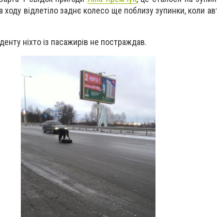
на ходу відлетіло заднє колесо ще поблизу зупинки, коли а
иденту ніхто із пасажирів не постраждав.