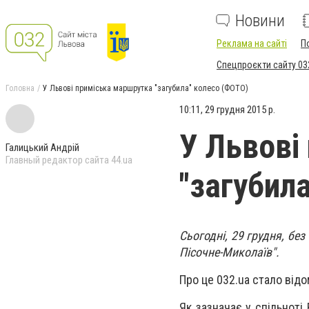
Новини
Реклама на сайті
П
Спецпроєкти сайту 03
Головна
У Львові приміська маршрутка "загубила" колесо (ФОТО)
10:11, 29 грудня 2015 р.
У Львові
Галицький Андрій
Главный редактор сайта 44.ua
"загубил
Сьогодні, 29 грудня, бе
Пісочне-Миколаїв".
Про це 032.ua стало відо
Як зазначає у спільноті