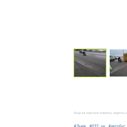
Якщо ви помітили помилку, виділіть нео
#Львів
#032_ua
#автобус