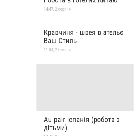
Робота в готелях Китаю
14:47, 2 серпня
Кравчиня - швея в ательє
Ваш Стиль
11:04, 27 липня
Au pair Іспанія (робота з
дітьми)