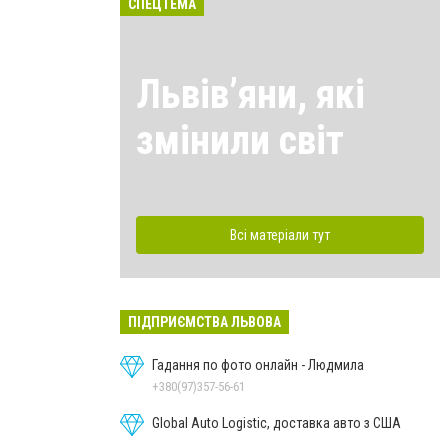
СПЕЦТЕМА
Львівʼяни, які
змінили світ
Всі матеріали тут
ПІДПРИЄМСТВА ЛЬВОВА
Гадання по фото онлайн - Людмила
+380(97)357-56-61
Global Auto Logistic, доставка авто з США