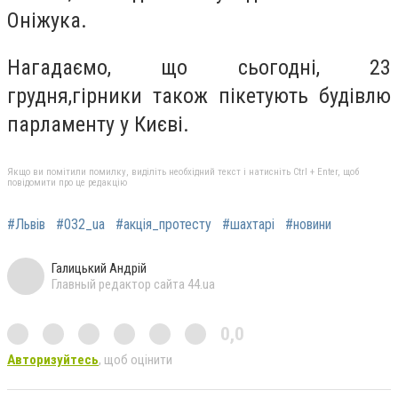
Оніжука.
Нагадаємо, що сьогодні, 23
грудня,гірники також пікетують будівлю
парламенту у Києві.
Якщо ви помітили помилку, виділіть необхідний текст і натисніть Ctrl + Enter, щоб
повідомити про це редакцію
#Львів
#032_ua
#акція_протесту
#шахтарі
#новини
Галицький Андрій
Главный редактор сайта 44.ua
0,0
Авторизуйтесь
, щоб оцінити