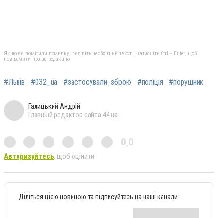
Якщо ви помітили помилку, виділіть необхідний текст і натисніть Ctrl + Enter, щоб
повідомити про це редакцію
#Львів
#032_ua
#застосували_зброю
#поліція
#порушник
Галицький Андрій
Главный редактор сайта 44.ua
0,0
Авторизуйтесь
, щоб оцінити
Діліться цією новиною та підписуйтесь на наші канали