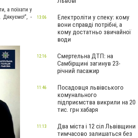
Львові
и, а поїхати у
Електроліти у спеку: кому
 Дякуємо!", -
13:06
вони справді потрібні, а
кому достатньо звичайної
води
Смертельна ДТП: на
12:16
Самбірщині загинув 23-
річний пасажир
Посадовця львівського
11:46
комунального
підприємства викрили на 20
тис. грн хабаря
Два міста і 12 сіл Львівщини
11:13
тимчасово залишаться без