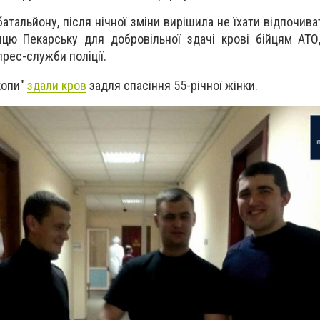
 батальйону, після нічної зміни вирішила не їхати відпочиват
цю Пекарську для добровільної здачі крові бійцям АТО,
прес-служби поліції.
копи"
здали кров
задля спасіння 55-річної жінки.