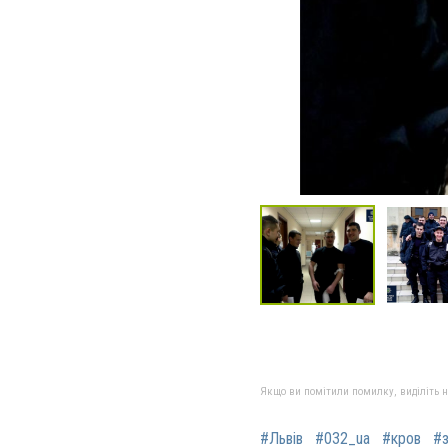
Якщо ви помітили помилку, виділіть нео
#Львів
#032_ua
#кров
#з