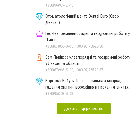
+380(96)977-53-45
Стоматологічний центр Dental Euro (Євро
Дентал)
Гео-Тех - землевпорядні та геодезичні роботи у
Львові
+380(63)866-66-50, +380(96)788-23-80
Зем-Львів: землевпорядні та геодезичні роботи
у Львові та області
+380(67)966-82-39, +380(97)765-23-37
Ворожка Бабуся Тереза - сильна знахарка,
гадання онлайн, ворожіння на кохання, зняття
порчі
+380(95)203-63-53
Додати підприємство