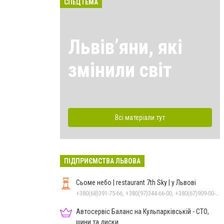
СПЕЦТЕМА
Львівʼяни, які
змінили світ
Всі матеріали тут
ПІДПРИЄМСТВА ЛЬВОВА
Сьоме небо | restaurant 7th Sky | у Львові
+380(68)391-75-66, +380(97)344-66-00, +380(67)909-00-50
Автосервіс Баланс на Кульпарківській - СТО,
шини та диски