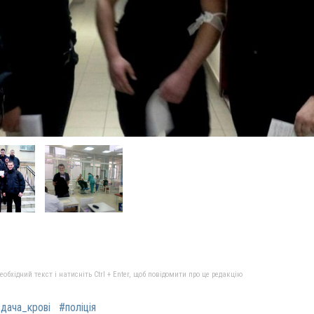
бхідний текст і натисніть Ctrl + Enter, щоб повідомити про це редакцію
дача_крові
#поліція