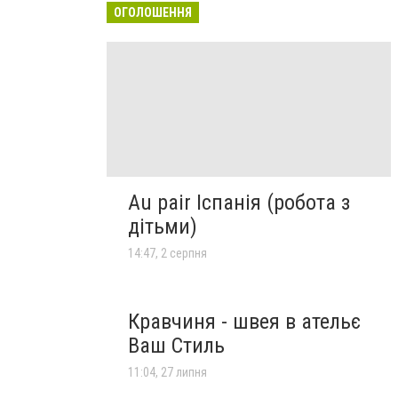
ОГОЛОШЕННЯ
Au pair Іспанія (робота з
дітьми)
14:47, 2 серпня
Кравчиня - швея в ательє
Ваш Стиль
11:04, 27 липня