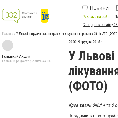
Новини
Реклама на сайті
П
Спецпроєкти сайту 03
Головна
У Львові патрульні здали кров для лікування поранених бійців АТО (ФОТО
20:00, 9 грудня 2015 р.
У Львові
Галицький Андрій
Главный редактор сайта 44.ua
лікуванн
(ФОТО)
Кров здали бійці 4 та 6 
Повідомляє прес-служба 