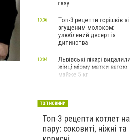
газу
Топ-3 рецепти горішків зі
10:36
згущеним молоком:
улюблений десерт із
дитинства
Львівські лікарі видалили
10:04
жінці міому матки вагою
майже 5 кг
ТОП НОВИНИ
Топ-3 рецепти котлет на
пару: соковиті, ніжні та
корисні