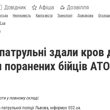
Довідник
Афіша
Дозвілля
огода
Нерухомість
Карта міста
Транспорт
Довідкова
Оголош
2.ua
)
 патрульні здали кров 
я поранених бійців АТО
роти у повному складі.
патрульної поліції Львова, інформує 032.ua.