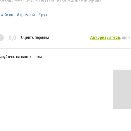
бхідний текст і натисніть Ctrl + Enter, щоб повідомити про це редакцію
#Сихів
#трамвай
#рух
0,0
Оцініть першим
Авторизуйтесь
, щоб
исуйтесь на наші канали