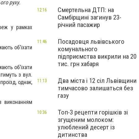
ого руху.
Смертельна ДТП: на
12:16
Самбірщині загинув 23-
річний пасажир
ереж у рамках
Посадовця львівського
11:46
мають об’їхати
комунального
підприємства викрили на 20
тис. грн хабаря
мають об’їхати
атимуть з вул.
Два міста і 12 сіл Львівщини
11:13
проїзд, однак,
тимчасово залишаться без
газу
 з виконанням
Топ-3 рецепти горішків зі
10:36
згущеним молоком:
улюблений десерт із
дитинства