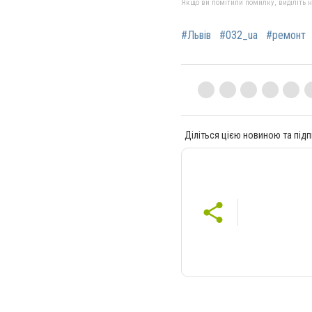
Якщо ви помітили помилку, виділіть нео
#Львів
#032_ua
#ремонт
Діліться цією новиною та підп