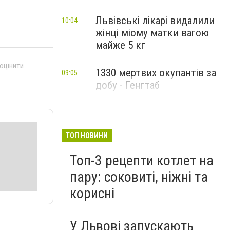
Львівські лікарі видалили
10:04
жінці міому матки вагою
майже 5 кг
 оцінити
1330 мертвих окупантів за
09:05
добу - Генгтаб
ТОП НОВИНИ
Топ-3 рецепти котлет на
пару: соковиті, ніжні та
корисні
У Львові запускають