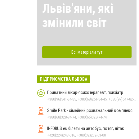
Львівʼяни, які
змінили світ
Всі матеріали тут
ПІДПРИЄМСТВА ЛЬВОВА
Приватний лікар-психотерапевт, психіатр
+380(96)541-34-85, +380(68)251-84-45, +380(97)647-82-05
Smile Park - сімейний розважальний комплекс
+380(68)328-74-74, +380(66)328-74-74
INFOBUS.eu білети на автобус, потяг, літак
+420(224)247-016, +380(32)232-03-00