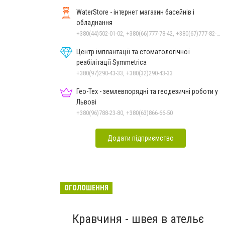
WaterStore - інтернет магазин басейнів і
обладнання
+380(44)502-01-02, +380(66)777-78-42, +380(67)777-82-19, +380(67)890-80-80, +380(73)890-80-80, +380(44)502-01-03
Центр імплантації та стоматологічної
реабілітації Symmetrica
+380(97)290-43-33, +380(32)290-43-33
Гео-Тех - землевпорядні та геодезичні роботи у
Львові
+380(96)788-23-80, +380(63)866-66-50
Додати підприємство
ОГОЛОШЕННЯ
Кравчиня - швея в ательє