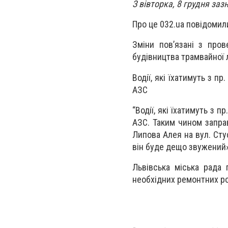
З вівторка, 8 грудня заз
Про це 032.ua повідомил
Зміни пов’язані з про
будівництва трамвайної лі
Водії, які їхатимуть з п
АЗС
“Водії, які їхатимуть з 
АЗС. Таким чином заправ
Липова Алея на вул. Сту
він буде дещо звужений»,
Львівська міська рада 
необхідних ремонтних ро