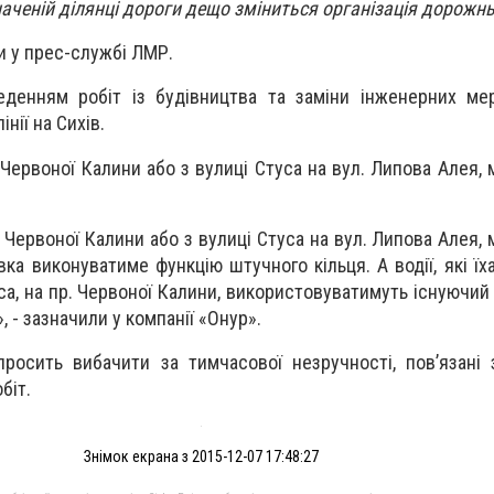
наченій ділянці дороги дещо зміниться організація дорожнь
и у прес-службі ЛМР.
веденням робіт із будівництва та заміни інженерних м
нії на Сихів.
р. Червоної Калини або з вулиці Стуса на вул. Липова Алея, 
пр. Червоної Калини або з вулиці Стуса на вул. Липова Алея, 
ка виконуватиме функцію штучного кільця. А водії, які їх
са, на пр. Червоної Калини, використовуватимуть існуючий 
 - зазначили у компанії «Онур».
просить вибачити за тимчасової незручності, пов’язані
біт.
Знімок екрана з 2015-12-07 17:48:27