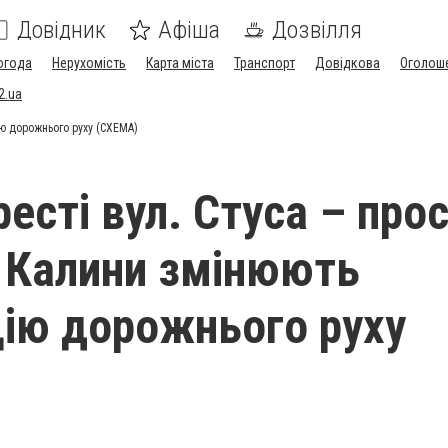
Довідник
Афіша
Дозвілля
огода
Нерухомість
Карта міста
Транспорт
Довідкова
Оголош
2.ua
ію дорожнього руху (СХЕМА)
есті вул. Стуса – про
 Калини змінюють
цію дорожнього руху