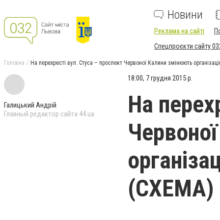
Новини
Реклама на сайті
П
Спецпроєкти сайту 03
Головна
На перехресті вул. Стуса – проспект Червоної Калини змінюють організац
18:00, 7 грудня 2015 р.
На перехр
Галицький Андрій
Главный редактор сайта 44.ua
Червоної
організа
(СХЕМА)