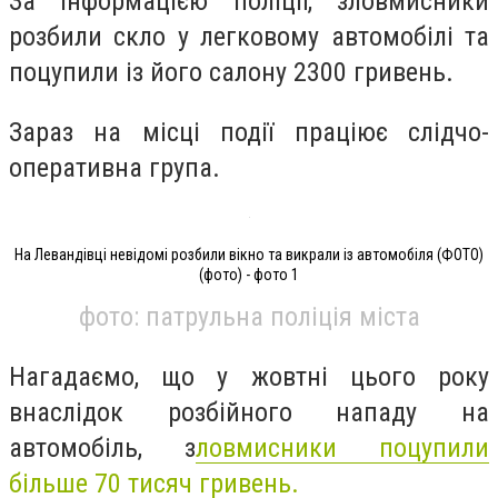
За інформацією поліції, зловмисники
розбили скло у легковому автомобілі та
поцупили із його салону 2300 гривень.
Зараз на місці події праціює слідчо-
оперативна група.
На Левандівці невідомі розбили вікно та викрали із автомобіля (ФОТО)
(фото) - фото 1
фото: патрульна поліція міста
Нагадаємо, що у жовтні цього року
внаслідок розбійного нападу на
автомобіль, з
ловмисники поцупили
більше 70 тисяч гривень.