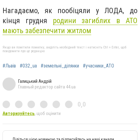
Нагадаємо, як пообіцяли у ЛОДА, до
кінця грудня
родини загиблих в АТО
мають забезпечити житлом
Якщо ви помітили помилку, виділіть необхідний текст і натисніть Ctrl + Enter, щоб
повідомити про це редакцію
#Львів
#032_ua
#земельні_ділянки
#учасники_АТО
Галицький Андрій
Главный редактор сайта 44.ua
0,0
Авторизуйтесь
, щоб оцінити
Діліться цією новиною та підписуйтесь на наші канали