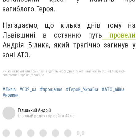
загиблого Героя.
Нагадаємо, що кілька днів тому на
Львівщині в останню путь
провели
Андрія Білика, який трагічно загинув у
зоні АТО.
Якщо ви помітили помилку, виділіть необхідний текст і натисніть Ctrl + Enter, щоб
повідомити про це редакцію
#Львів
#032_ua
#прощання
#Герой_України
#АТО_війна
#новини
Галицький Андрій
Главный редактор сайта 44.ua
0,0