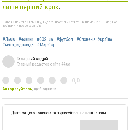
лише перший крок
.
Якщо ви помітили помилку, виділіть необхідний текст і натисніть Ctrl + Enter, щоб
повідомити про це редакцію
#Львів
#новини
#032_ua
#футбол
#Словенія_Україна
#матч_відповідь
#Марібор
Галицький Андрій
Главный редактор сайта 44.ua
0,0
Авторизуйтесь
, щоб оцінити
Діліться цією новиною та підписуйтесь на наші канали