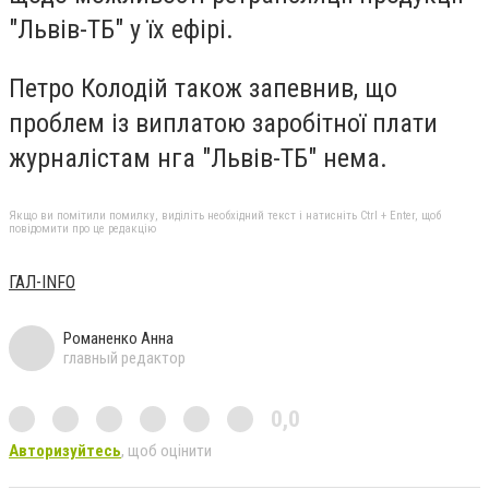
"Львів-ТБ" у їх ефірі.
Петро Колодій також запевнив, що
проблем із виплатою заробітної плати
журналістам нга "Львів-ТБ" нема.
Якщо ви помітили помилку, виділіть необхідний текст і натисніть Ctrl + Enter, щоб
повідомити про це редакцію
ГАЛ-INFO
Романенко Анна
главный редактор
0,0
Авторизуйтесь
, щоб оцінити