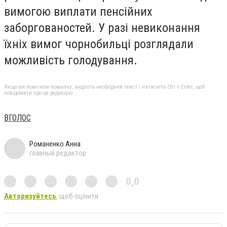
вимогою виплати пенсійних
заборгованостей. У разі невиконання
їхніх вимог чорнобильці розглядали
можливість голодування.
Якщо ви помітили помилку, виділіть необхідний текст і натисніть Ctrl + Enter, щоб
повідомити про це редакцію
ВГОЛОС
Романенко Анна
главный редактор
0,0
Авторизуйтесь
, щоб оцінити