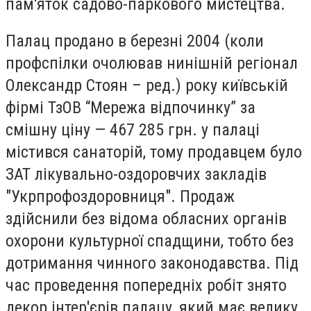
пам'яток садово-паркового мистецтва.
Палац продано в березні 2004 (коли
профспілки очолював нинішній регіонал
Олександр Стоян – ред.) року київській
фірмі ТзОВ “Мережа відпочинку” за
смішну ціну — 467 285 грн. у палаці
містився санаторій, тому продавцем було
ЗАТ лікувально-оздоровчих закладів
"Укрпрофоздоровниця". Продаж
здійснили без відома обласних органів
охорони культурної спадщини, тобто без
дотримання чинного законодавства. Під
час проведення попередніх робіт знято
декор інтер'єрів палацу, який має велику