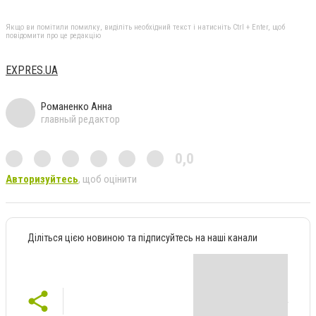
Якщо ви помітили помилку, виділіть необхідний текст і натисніть Ctrl + Enter, щоб
повідомити про це редакцію
ЕXPRES.UA
Романенко Анна
главный редактор
0,0
Авторизуйтесь
, щоб оцінити
Діліться цією новиною та підписуйтесь на наші канали