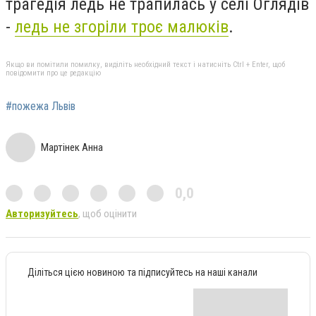
трагедія ледь не трапилась у селі Оглядів
-
ледь не згоріли троє малюків
.
Якщо ви помітили помилку, виділіть необхідний текст і натисніть Ctrl + Enter, щоб
повідомити про це редакцію
#пожежа Львів
Мартінек Анна
0,0
Авторизуйтесь
, щоб оцінити
Діліться цією новиною та підписуйтесь на наші канали