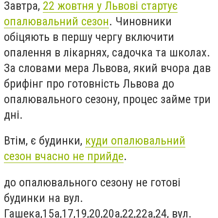
Завтра,
22 жовтня у Львові стартує
опалювальний сезон
. Чиновники
обіцяють в першу чергу включити
опалення в лікарнях, садочка та школах.
За словами мера Львова, який вчора дав
брифінг про готовність Львова до
опалювального сезону, процес займе три
дні.
Втім, є будинки,
куди опалювальний
сезон вчасно не прийде
.
до опалювального сезону не готові
будинки на вул.
Гашека,15а,17,19,20,20а,22,22а,24, вул.