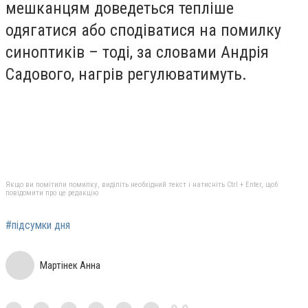
мешканцям доведеться тепліше
одягатися або сподіватися на помилку
синоптиків – тоді, за словами Андрія
Садового, нагрів регулюватимуть.
Якщо ви помітили помилку, виділіть необхідний текст і натисніть Ctrl + Enter, щоб
повідомити про це редакцію
#підсумки дня
Мартінек Анна