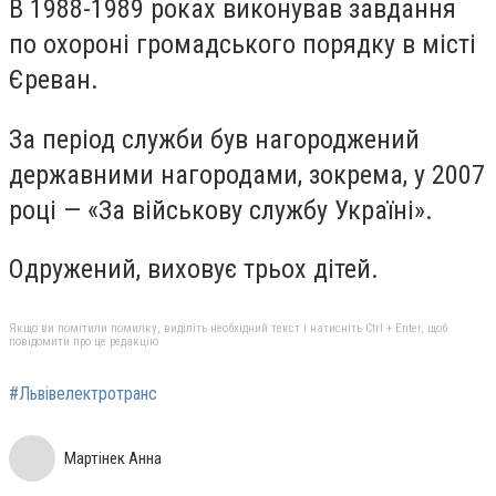
В 1988-1989 роках виконував завдання
по охороні громадського порядку в місті
Єреван.
За період служби був нагороджений
державними нагородами, зокрема, у 2007
році — «За військову службу Україні».
Одружений, виховує трьох дітей.
Якщо ви помітили помилку, виділіть необхідний текст і натисніть Ctrl + Enter, щоб
повідомити про це редакцію
#Львівелектротранс
Мартінек Анна