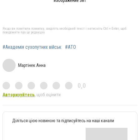
Изображение 381
Якщо ви помітили помилку, виділіть необхідний текст і натисніть Ctrl + Enter, щоб
повідомити про це редакцію
#Академія сухопутних військ
#АТО
Мартінек Анна
0,0
Авторизуйтесь
, щоб оцінити
Діліться цією новиною та підписуйтесь на наші канали